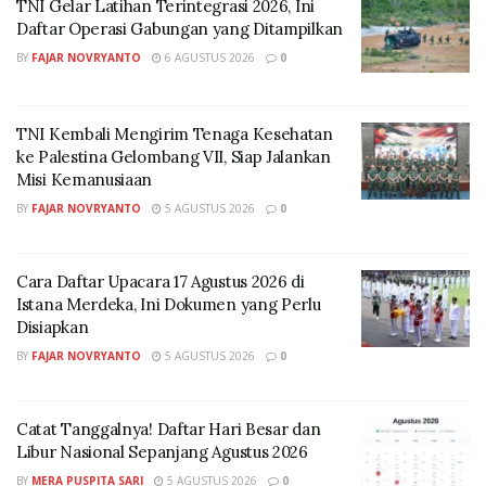
Milla melanjutkan, produk yang diuji di LEMIGAS
TNI Gelar Latihan Terintegrasi 2026, Ini
diantaranya bahan bakar minyak (BBM) jenis Pertalite,
Daftar Operasi Gabungan yang Ditampilkan
Pertamax, Pertamax Turbo, Pertadex, Biosolar dan
BY
FAJAR NOVRYANTO
6 AGUSTUS 2026
0
Avtur atau bahan bakar pesawat terbang. Sejumlah
BBM tersebut diproduksi enam Unit Operasi KPI dan
TNI Kembali Mengirim Tenaga Kesehatan
perusahaan afiliasi, yakni Kilang Dumai, Kilang Plaju,
ke Palestina Gelombang VII, Siap Jalankan
Kilang Cilacap, Kilang Balikpapan, Kilang Balongan,
Misi Kemanusiaan
Kilang Kasim dan PT Trans-Pacific Petrochemical
BY
FAJAR NOVRYANTO
5 AGUSTUS 2026
0
Indotama (TPPI).
“Hasil pengujian ini membuktikan kalau proses
Cara Daftar Upacara 17 Agustus 2026 di
pengolahan di KPI tetap optimal dan menghasilkan
Istana Merdeka, Ini Dokumen yang Perlu
produk energi yang sesuai dengan standar nasional,”
Disiapkan
tegas Milla.
BY
FAJAR NOVRYANTO
5 AGUSTUS 2026
0
Tak hanya melakukan pengujian silang produk di
LEMIGAS secara periodik, upaya KPI untuk memastikan
Catat Tanggalnya! Daftar Hari Besar dan
kualitas produknya juga dilakukan di internal dengan
Libur Nasional Sepanjang Agustus 2026
melakukan verifikasi rutin di laboratorium tiap unit
BY
MERA PUSPITA SARI
5 AGUSTUS 2026
0