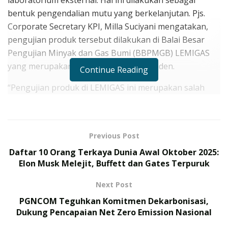
laboratorium eksternal. Hal ini dilakukan sebagai
bentuk pengendalian mutu yang berkelanjutan. Pjs.
Corporate Secretary KPI, Milla Suciyani mengatakan,
pengujian produk tersebut dilakukan di Balai Besar
Pengujian Minyak dan Gas Bumi (BBPMGB) LEMIGAS
yang merupakan laboratorium independen.
Continue Reading
“Pengujian produk di LEMIGAS ini merupakan salah
satu upaya KPI untuk memastikan produk yang
dihasilkan KPI sesuai spesifikasi yang ditetapkan dan
aman untuk digunakan oleh masyarakat,” ujar Milla.
Previous Post
RELATED POSTS
Daftar 10 Orang Terkaya Dunia Awal Oktober 2025:
Elon Musk Melejit, Buffett dan Gates Terpuruk
175 Prajurit TNI Rampungkan Misi Perdamaian PBB di
Next Post
Kongo, Terima Satyalancana Santi Dharma
PGNCOM Teguhkan Komitmen Dekarbonisasi,
TNI Gelar Latihan Terintegrasi 2026, Ini Daftar
Dukung Pencapaian Net Zero Emission Nasional
Operasi Gabungan yang Ditampilkan