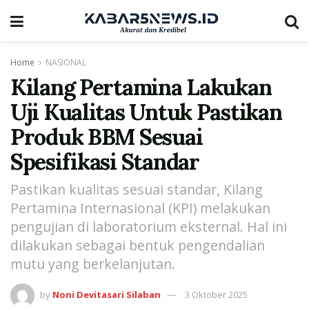
Home
NASIONAL
Kilang Pertamina Lakukan
Uji Kualitas Untuk Pastikan
Produk BBM Sesuai
Spesifikasi Standar
Pastikan kualitas sesuai standar, Kilang
Pertamina Internasional (KPI) melakukan
pengujian di laboratorium eksternal. Hal ini
dilakukan sebagai bentuk pengendalian
mutu yang berkelanjutan.
by
Noni Devitasari Silaban
3 Oktober 2025