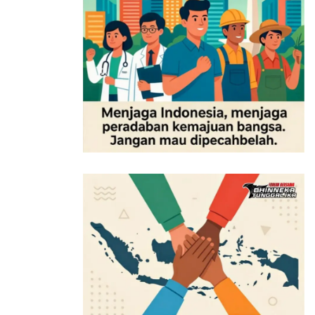
Pertamina EP Cepu, Muhamad Arifin, menegaskan
komitmen perusahaannya untuk menerapkan prinsip
GCG secara konsisten.
“Kami memiliki komitmen tinggi. Bersama komisaris,
kami memandang GCG sangat penting dan rutin
mengadakan pertemuan serta
assessment
dalam
pengambilan keputusan,” ungkap Arifin.
Sementara itu, Komisaris Utama PT Pertamina EP
Cepu, Taufan Hunneman, menegaskan upaya
perusahaannya untuk memastikan tidak ada celah bagi
praktik korupsi.
“Kami menginternalisasi pencegahan dan pendidikan
antikorupsi dari KPK ke dalam perusahaan.
Top
management
harus menjadi teladan dalam pelaporan
LHKPN serta mengikuti pembekalan antikorupsi dari