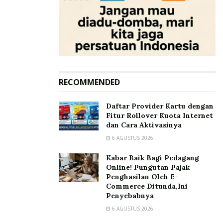
KPK,” pungkasnya.
Tags:
Komisi Pemberantasan Korupsi
Pertamina EP Cepu (PEPC)
Taufan Hunneman
RECOMMENDED
Daftar Provider Kartu dengan
Fitur Rollover Kuota Internet
dan Cara Aktivasinya
6 AGUSTUS 2026
Kabar Baik Bagi Pedagang
Online! Pungutan Pajak
Penghasilan Oleh E-
Commerce Ditunda,Ini
Penyebabnya
6 AGUSTUS 2026