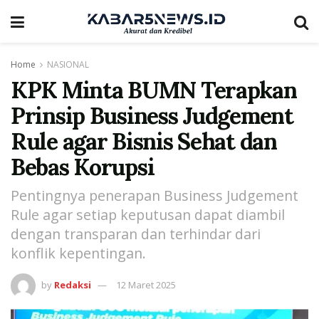
Home
NASIONAL
KPK Minta BUMN Terapkan
Prinsip Business Judgement
Rule agar Bisnis Sehat dan
Bebas Korupsi
Pentingnya penerapan Business Judgement
Rule agar setiap keputusan dapat diambil
dengan transparan dan terhindar dari
konflik kepentingan.
by
Redaksi
12 Maret 2025