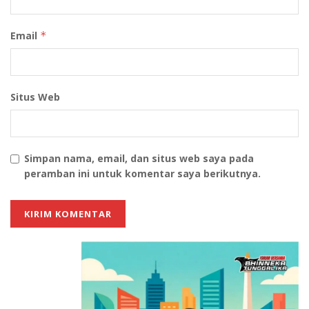
pencegahan benturan kepentingan, pelaporan
gratifikasi, uji pemahaman GCG, serta kewajiban
Email
*
pelaporan LHKPN untuk jabatan tertentu.
Direktur Antikorupsi Badan Usaha (AKBU) KPK,
Aminudin, mengapresiasi komitmen perusahaan dalam
Situs Web
menerapkan prinsip GCG.
Ia mengungkapkan bahwa bisnis yang sehat hanya
dapat berkembang apabila berlandaskan pada nilai-
Simpan nama, email, dan situs web saya pada
nilai integritas, akuntabilitas, dan transparansi.
peramban ini untuk komentar saya berikutnya.
“Sebuah perbuatan dimulai dari niat. Kalau niatnya
sudah untuk kepentingan pribadi atau kolega, awalnya
mungkin dibungkus dengan rapi. Namun kami
meyakini, niat buruk pada akhirnya akan terungkap,”
tegas Aminudin.
Senada dengan hal tersebut, Direktur Utama PT