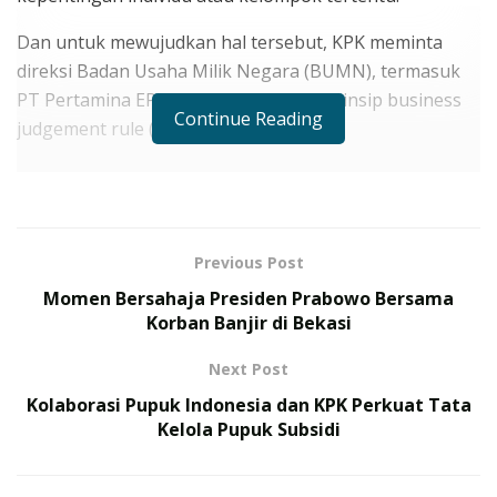
Dan untuk mewujudkan hal tersebut, KPK meminta
direksi Badan Usaha Milik Negara (BUMN), termasuk
PT Pertamina EP Cepu, menerapkan prinsip business
Continue Reading
judgement rule (BJR).
RELATED POSTS
TNI Kembali Mengirim Tenaga Kesehatan ke
Palestina Gelombang VII, Siap Jalankan Misi
Previous Post
Kemanusiaan
Momen Bersahaja Presiden Prabowo Bersama
Cara Daftar Upacara 17 Agustus 2026 di Istana
Korban Banjir di Bekasi
Merdeka, Ini Dokumen yang Perlu Disiapkan
Next Post
Pernyataan ini disampaikan oleh Wakil Ketua Komisi
Kolaborasi Pupuk Indonesia dan KPK Perkuat Tata
Kelola Pupuk Subsidi
Pemberantasan Korupsi (KPK), Fitroh Rohcahyanto,
yang menekankan pentingnya penerapan BJR agar
setiap keputusan dapat diambil dengan transparan dan