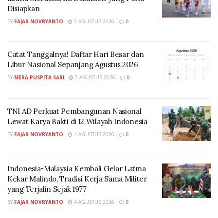
BUMN masih merupakan tantangan besar.
Disiapkan
BY
FAJAR NOVRYANTO
5 AGUSTUS 2026
0
Ia menyebut, antara 2004 hingga 2024, KPK telah
menangani 181 kasus korupsi yang melibatkan
BUMN/BUMD.
Catat Tanggalnya! Daftar Hari Besar dan
Libur Nasional Sepanjang Agustus 2026
Pada tahun 2024 saja, sudah tercatat 38 kasus korupsi
BY
MERA PUSPITA SARI
5 AGUSTUS 2026
0
di lingkungan BUMN/BUMD.
Data ini menunjukkan bahwa pengambilan keputusan
TNI AD Perkuat Pembangunan Nasional
bisnis harus didasarkan pada objektivitas dan prinsip
Lewat Karya Bakti di 12 Wilayah Indonesia
good corporate governance (GCG).
BY
FAJAR NOVRYANTO
4 AGUSTUS 2026
0
Di Indonesia, prinsip BJR diatur dalam Pasal 97 ayat 5
Undang-Undang Perseroan Terbatas (UU PT), yang
Indonesia-Malaysia Kembali Gelar Latma
menegaskan bahwa pengambilan keputusan oleh
Kekar Malindo, Tradisi Kerja Sama Militer
direksi harus bebas dari konflik kepentingan.
yang Terjalin Sejak 1977
BY
FAJAR NOVRYANTO
4 AGUSTUS 2026
0
Fitroh memberikan contoh mengenai bagaimana