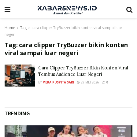
Home
Tag
cara clipper TryBuzzer bikin konten viral sampai luar
negeri
Tag:
cara clipper TryBuzzer bikin konten
viral sampai luar negeri
Cara Clipper TryBuzzer Bikin Konten Viral
Tembus Audience Luar Negeri
BY
MERA PUSPITA SARI
29 MEI 2026
0
TRENDING