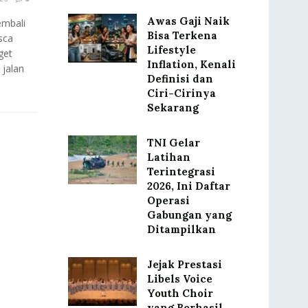
Awas Gaji Naik
mbali
Bisa Terkena
sca
Lifestyle
get
Inflation, Kenali
 jalan
Definisi dan
Ciri-Cirinya
Sekarang
TNI Gelar
Latihan
Terintegrasi
2026, Ini Daftar
Operasi
Gabungan yang
Ditampilkan
Jejak Prestasi
Libels Voice
Youth Choir
yang Berhasil