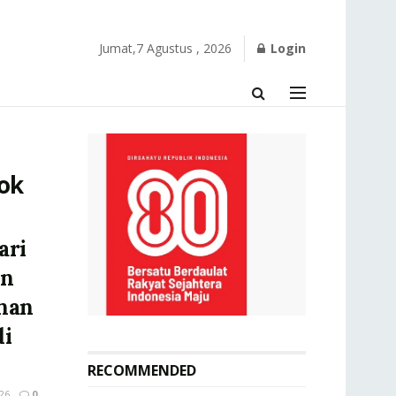
Jumat,7 Agustus , 2026
Login
ok
ari
an
han
di
RECOMMENDED
26
0