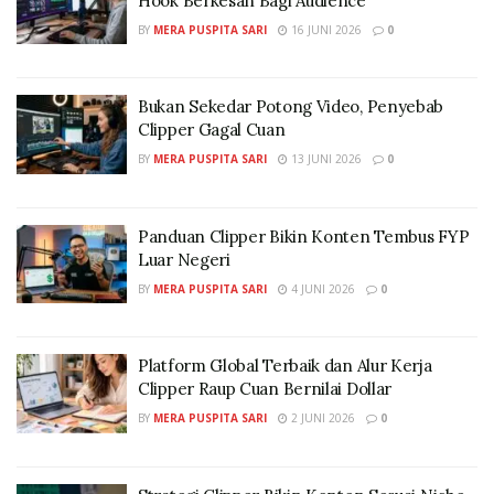
Hook Berkesan Bagi Audience
BY
MERA PUSPITA SARI
16 JUNI 2026
0
Bukan Sekedar Potong Video, Penyebab
Clipper Gagal Cuan
BY
MERA PUSPITA SARI
13 JUNI 2026
0
Panduan Clipper Bikin Konten Tembus FYP
Luar Negeri
BY
MERA PUSPITA SARI
4 JUNI 2026
0
Platform Global Terbaik dan Alur Kerja
Clipper Raup Cuan Bernilai Dollar
BY
MERA PUSPITA SARI
2 JUNI 2026
0