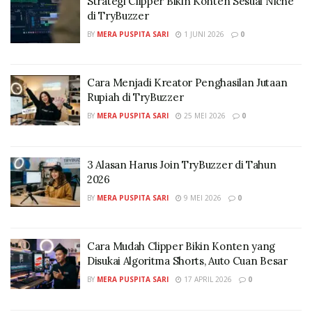
Strategi Clipper Bikin Konten Sesuai Niche
di TryBuzzer
BY
MERA PUSPITA SARI
1 JUNI 2026
0
Cara Menjadi Kreator Penghasilan Jutaan
Rupiah di TryBuzzer
BY
MERA PUSPITA SARI
25 MEI 2026
0
3 Alasan Harus Join TryBuzzer di Tahun
2026
BY
MERA PUSPITA SARI
9 MEI 2026
0
Cara Mudah Clipper Bikin Konten yang
Disukai Algoritma Shorts, Auto Cuan Besar
BY
MERA PUSPITA SARI
17 APRIL 2026
0