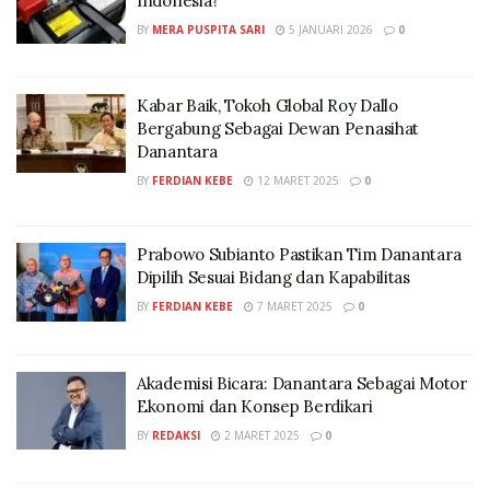
Indonesia?
BY
MERA PUSPITA SARI
5 JANUARI 2026
0
Kabar Baik, Tokoh Global Roy Dallo
Bergabung Sebagai Dewan Penasihat
Danantara
BY
FERDIAN KEBE
12 MARET 2025
0
Prabowo Subianto Pastikan Tim Danantara
Dipilih Sesuai Bidang dan Kapabilitas
BY
FERDIAN KEBE
7 MARET 2025
0
Akademisi Bicara: Danantara Sebagai Motor
Ekonomi dan Konsep Berdikari
BY
REDAKSI
2 MARET 2025
0