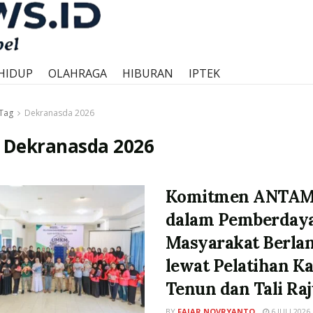
HIDUP
OLAHRAGA
HIBURAN
IPTEK
Tag
Dekranasda 2026
:
Dekranasda 2026
Komitmen ANTA
dalam Pemberday
Masyarakat Berlan
lewat Pelatihan K
Tenun dan Tali Raj
BY
FAJAR NOVRYANTO
6 JULI 2026