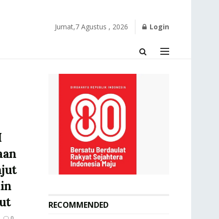
Jumat,7 Agustus , 2026
Login
M
aan
jut
ain
ut
RECOMMENDED
0