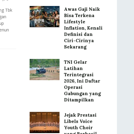
Awas Gaji Naik
ng Tbk
Bisa Terkena
gan
Lifestyle
up
Inflation, Kenali
Tenun
Definisi dan
Ciri-Cirinya
Sekarang
TNI Gelar
Latihan
Terintegrasi
2026, Ini Daftar
Operasi
Gabungan yang
Ditampilkan
Jejak Prestasi
Libels Voice
Youth Choir
yang Berhasil