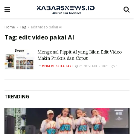
Home
Tag
edit video pakai AI
Tag:
edit video pakai AI
Mengenal Pippit AI yang Bikin Edit Video
Makin Praktis dan Cepat
BY
MERA PUSPITA SARI
21 NOVEMBER 2025
0
TRENDING