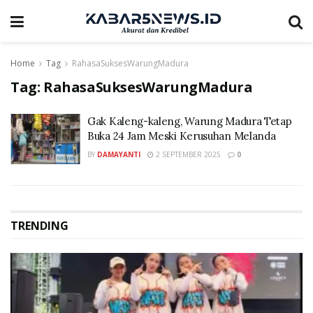
Home
Tag
RahasaSuksesWarungMadura
Tag:
RahasaSuksesWarungMadura
Gak Kaleng-kaleng, Warung Madura Tetap
Buka 24 Jam Meski Kerusuhan Melanda
BY
DAMAYANTI
2 SEPTEMBER 2025
0
TRENDING