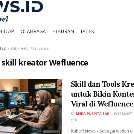
HIDUP
OLAHRAGA
HIBURAN
IPTEK
Tag
skill kreator Wefluence
:
skill kreator Wefluence
Skill dan Tools Kr
untuk Bikin Konte
Viral di Wefluence
BY
MERA PUSPITA SARI
13 MARET 
0
Kabar5News - Sebagai wadah dig