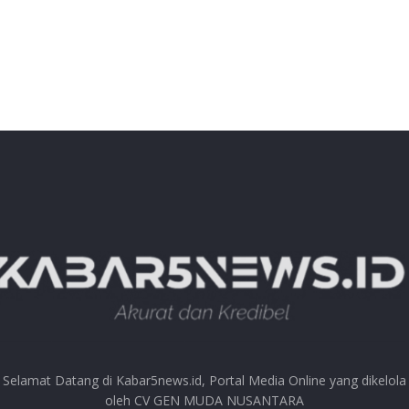
Selamat Datang di Kabar5news.id, Portal Media Online yang dikelola
oleh CV GEN MUDA NUSANTARA