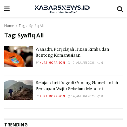
Home
Tag
Syafiq Ali
Tag:
Syafiq Ali
Wanadri, Penjelajah Hutan Rimba dan
Benteng Kemanusiaan
BY
KURT MORRISON
17 JANUARI 2026
0
Belajar dari Tragedi Gunung Slamet, Inilah
Persiapan Wajib Sebelum Mendaki
BY
KURT MORRISON
14 JANUARI 2026
0
TRENDING