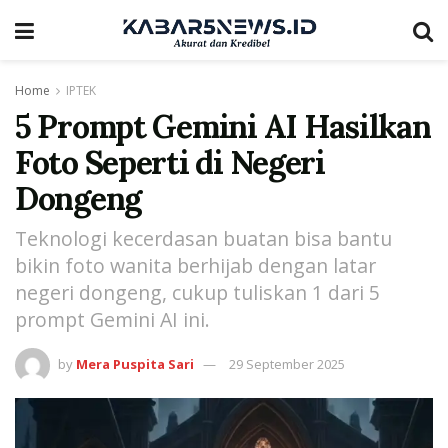
Home
IPTEK
5 Prompt Gemini AI Hasilkan
Foto Seperti di Negeri
Dongeng
Teknologi kecerdasan buatan bisa bantu
bikin foto wanita berhijab dengan latar
negeri dongeng, cukup tuliskan 1 dari 5
prompt Gemini AI ini.
by
Mera Puspita Sari
29 September 2025