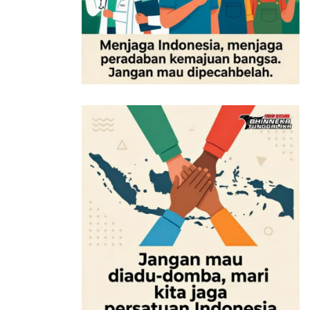
GeminiAI
negeri dongeng
prompt