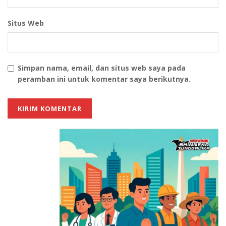
Prompt 4
Situs Web
Buat gambar wanita mengenakan gaun putih panjang
dan hijab putih tulang, serta bando bunga, wanita
tersebut sedang duduk di hamparan bunga yang,
dengan pose satu tangan ke atas seperti menutup
Simpan nama, email, dan situs web saya pada
peramban ini untuk komentar saya berikutnya.
kilau matahari sore hari, buat suasana dramatis
layaknya di negeri dongeng.
Prompt 5
Buat gambar wanita muda yang mengenakan hijab
putih dan dress putih panjang, wanita tersebut sedang
berdiri di hamparan bunga dan ilalang, dengan
membawa sebuah buku besar, buat pencahayaan
dramatis seperti suasana senja di negeri dongeng
dengan kilau cahaya matahari keemasan.
Tags:
Berita Hari Ini
Berita Terkini
Berita Viral