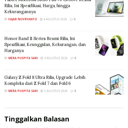
diproses.
Rilis, Ini Spesifikasi, Harga, hingga
Kekurangannya
7. Tunggu prosesnya beberapa saat.
BY
FAJAR NOVRYANTO
4 AGUSTUS 2026
0
8. Kalau sudah selesai diproses, Anda bisa langsung
download atau unggah di medsos.
Honor Band 11 Series Resmi Rilis, Ini
Spesifikasi, Keunggulan, Kekurangan, dan
Prompt Foto Latar Negeri Dongeng
Harganya
Prompt merupakan elemen penting dalam edit foto
BY
MERA PUSPITA SARI
4 AGUSTUS 2026
0
pakai Gemini AI, maka penyusunan kata harus tepat.
Ada contoh perintah teks tema negeri dongeng yang
Galaxy Z Fold 8 Ultra Rilis, Upgrade Lebih
bisa digunakan.
Kompleks dari Z Fold 7 dan Fold 6
Prompt 1
BY
MERA PUSPITA SARI
3 AGUSTUS 2026
0
Buat gambar wanita mengenakan dress putih panjang
dan hijab putih, dia sedang berdiri di hamparan taman
Tinggalkan Balasan
bunga dan ilalang tinggi, dengan latar seperti pilar-
pilar ala kastil kuno, pencahayaan dramatis seperti