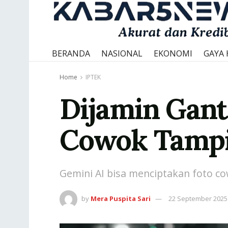
BERANDA
NASIONAL
EKONOMI
GAYA 
Home
IPTEK
Dijamin Gant
Cowok Tampi
Gemini AI bisa menciptakan foto cow
by
Mera Puspita Sari
22 September 2025