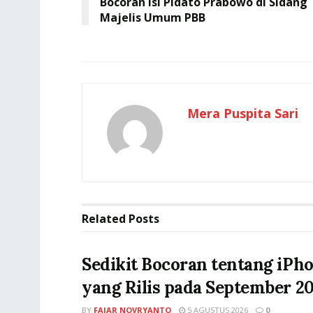
Bocoran Isi Pidato Prabowo di Sidang
Majelis Umum PBB
Mera Puspita Sari
Related
Posts
Sedikit Bocoran tentang iPho
yang Rilis pada September 2
BY
FAJAR NOVRYANTO
5 AGUSTUS 2026
0