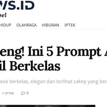
HIDUP
OLAHRAGA
HIBURAN
IPTEK
eng! Ini 5 Prompt 
l Berkelas
ok berkelas, elegan dan terlihat cakep yang bera
0
in
IPTEK