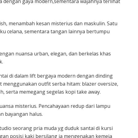
ta dengan gaya modern,sementara wajahnya terlihat
ish, menambah kesan misterius dan maskulin. Satu
ku celana, sementara tangan lainnya bertumpu
dengan nuansa urban, elegan, dan berkelas khas
k.
santai di dalam lift bergaya modern dengan dinding
but menggunakan outfit serba hitam: blazer oversize,
ih, serta memegang segelas kopi take away.
uansa misterius. Pencahayaan redup dari lampu
an bayangan halus.
studio seorang pria muda yg duduk santai di kursi
gan posisi kaki bersilang ia mengenakan kemeja