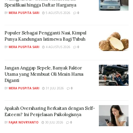
Spesifikasi hingga Daftar Harganya
BY
MERA PUSPITA SARI
5 AGUSTUS 2026
0
Populer Sebagai Pengganti Nasi, Kimpul
Punya Kandungan Istimewa Bagi Tubuh
BY
MERA PUSPITA SARI
4 AGUSTUS 2026
0
Jangan Anggap Sepele, Banyak Faktor
Utama yang Membuat Oli Mesin Harus
Diganti
BY
MERA PUSPITA SARI
31 JULI 2026
0
Apakah Oversharing Berkaitan dengan Self-
Esteem? Ini Penjelasan Psikologisnya
BY
FAJAR NOVRYANTO
30 JULI 2026
0