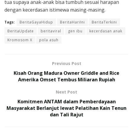
tua supaya anak-anak bisa tumbuh sesuai harapan
dengan kecerdasan istimewa masing-masing.
Tags:
BeritaGayaHidup
BeritaHariIni
BeritaTerkini
BeritaUpdate
beritaviral
gen ibu
kecerdasan anak
Kromosom X
pola asuh
Previous Post
Kisah Orang Madura Owner Griddle and Rice
Amerika Omset Tembus Miliaran Rupiah
Next Post
Komitmen ANTAM dalam Pemberdayaan
Masyarakat Berlanjut lewat Pelatihan Kain Tenun
dan Tali Rajut