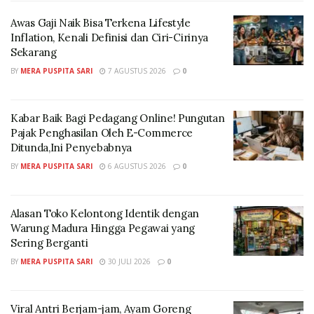
Awas Gaji Naik Bisa Terkena Lifestyle
Inflation, Kenali Definisi dan Ciri-Cirinya
Sekarang
BY
MERA PUSPITA SARI
7 AGUSTUS 2026
0
Kabar Baik Bagi Pedagang Online! Pungutan
Pajak Penghasilan Oleh E-Commerce
Ditunda,Ini Penyebabnya
BY
MERA PUSPITA SARI
6 AGUSTUS 2026
0
Alasan Toko Kelontong Identik dengan
Warung Madura Hingga Pegawai yang
Sering Berganti
BY
MERA PUSPITA SARI
30 JULI 2026
0
Viral Antri Berjam-jam, Ayam Goreng