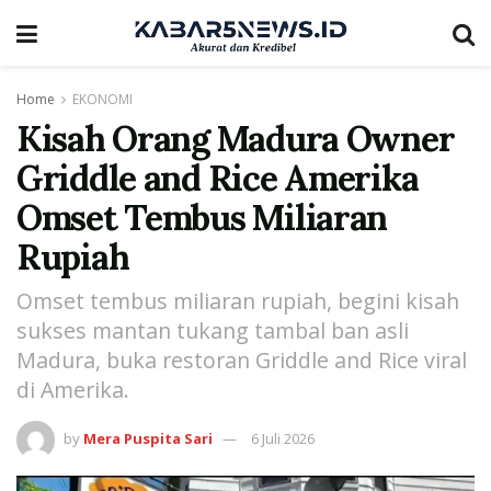
Home
EKONOMI
Kisah Orang Madura Owner
Griddle and Rice Amerika
Omset Tembus Miliaran
Rupiah
Omset tembus miliaran rupiah, begini kisah
sukses mantan tukang tambal ban asli
Madura, buka restoran Griddle and Rice viral
di Amerika.
by
Mera Puspita Sari
6 Juli 2026