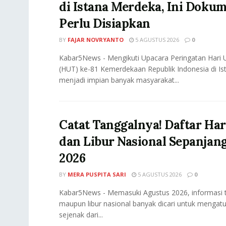
di Istana Merdeka, Ini Doku
Perlu Disiapkan
BY
FAJAR NOVRYANTO
5 AGUSTUS 2026
0
Kabar5News - Mengikuti Upacara Peringatan Hari 
(HUT) ke-81 Kemerdekaan Republik Indonesia di I
menjadi impian banyak masyarakat...
Catat Tanggalnya! Daftar Har
dan Libur Nasional Sepanjan
2026
BY
MERA PUSPITA SARI
5 AGUSTUS 2026
0
Kabar5News - Memasuki Agustus 2026, informasi te
maupun libur nasional banyak dicari untuk mengatu
sejenak dari...