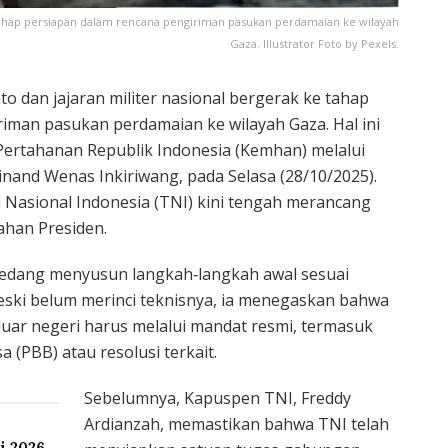
 tahap persiapan dalam rencana pengiriman pasukan perdamaian ke wilayah
Gaza. Illustrator Foto by Pexels.
o dan jajaran militer nasional bergerak ke tahap
iman pasukan perdamaian ke wilayah Gaza. Hal ini
Pertahanan Republik Indonesia (Kemhan) melalui
inand Wenas Inkiriwang, pada Selasa (28/10/2025).
Nasional Indonesia (TNI) kini tengah merancang
ahan Presiden.
 sedang menyusun langkah‐langkah awal sesuai
Meski belum merinci teknisnya, ia menegaskan bahwa
uar negeri harus melalui mandat resmi, termasuk
 (PBB) atau resolusi terkait.
Sebelumnya, Kapuspen TNI, Freddy
Ardianzah, memastikan bahwa TNI telah
i 2026,