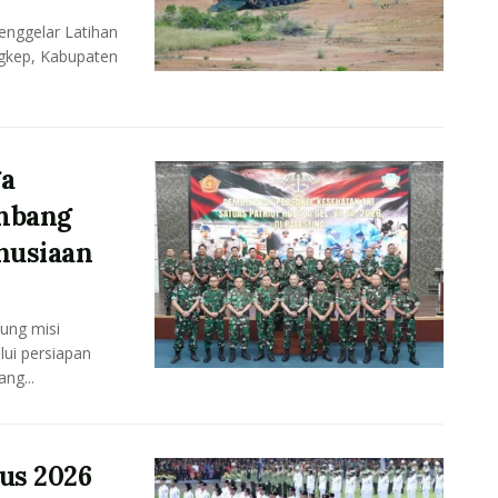
enggelar Latihan
ngkep, Kabupaten
ga
ombang
anusiaan
ung misi
lui persiapan
ng...
us 2026