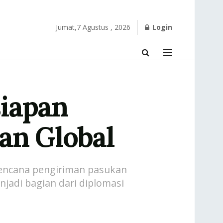
Jumat,7 Agustus , 2026
Login
siapan
an Global
 rencana pengiriman pasukan
jadi bagian dari diplomasi