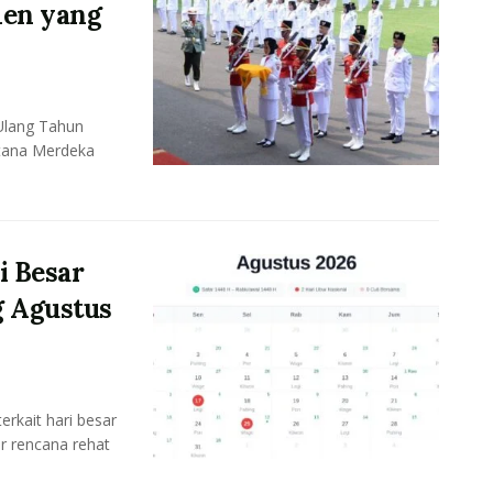
men yang
Ulang Tahun
stana Merdeka
i Besar
g Agustus
rkait hari besar
r rencana rehat