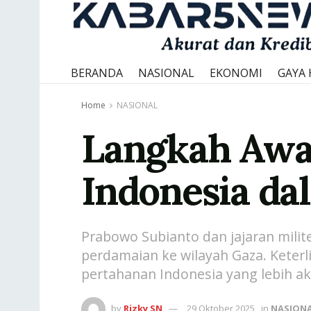
BERANDA
NASIONAL
EKONOMI
GAYA 
Home
NASIONAL
Langkah Awal
Indonesia da
Prabowo Subianto dan jajaran mili
perdamaian ke wilayah Gaza. Keterl
pertahanan Indonesia yang lebih ak
by
Rizky SN
29 Oktober 2025
in
NASION