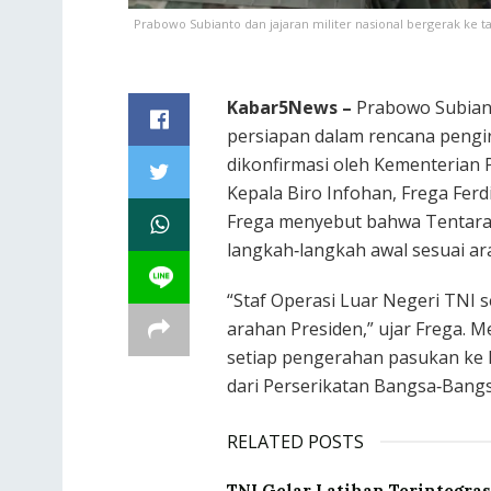
Prabowo Subianto dan jajaran militer nasional bergerak ke
Kabar5News –
Prabowo Subiant
persiapan dalam rencana pengir
dikonfirmasi oleh Kementerian 
Kepala Biro Infohan, Frega Ferd
Frega menyebut bahwa Tentara 
langkah‐langkah awal sesuai ar
“Staf Operasi Luar Negeri TNI
arahan Presiden,” ujar Frega. 
setiap pengerahan pasukan ke l
dari Perserikatan Bangsa‑Bangsa
RELATED POSTS
TNI Gelar Latihan Terintegras