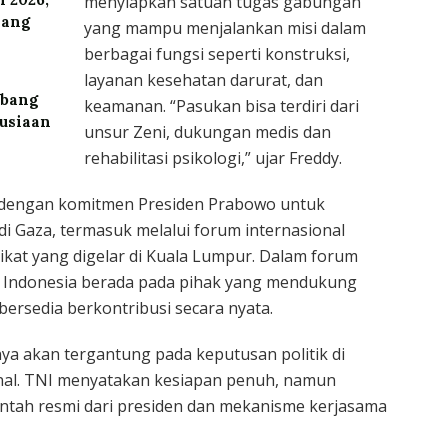
menyiapkan satuan tugas gabungan
yang
yang mampu menjalankan misi dalam
berbagai fungsi seperti konstruksi,
layanan kesehatan darurat, dan
mbang
keamanan. “Pasukan bisa terdiri dari
nusiaan
unsur Zeni, dukungan medis dan
rehabilitasi psikologi,” ujar Freddy.
n dengan komitmen Presiden Prabowo untuk
 Gaza, termasuk melalui forum internasional
kat yang digelar di Kuala Lumpur. Dalam forum
 Indonesia berada pada pihak yang mendukung
bersedia berkontribusi secara nyata.
nya akan tergantung pada keputusan politik di
onal. TNI menyatakan kesiapan penuh, namun
intah resmi dari presiden dan mekanisme kerjasama