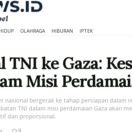
HIDUP
OLAHRAGA
HIBURAN
IPTEK
 TNI ke Gaza: Ke
lam Misi Perdamai
ter nasional bergerak ke tahap persiapan dalam
ibatan TNI dalam misi perdamaian Gaza akan men
tif dan proporsional.
0
AL