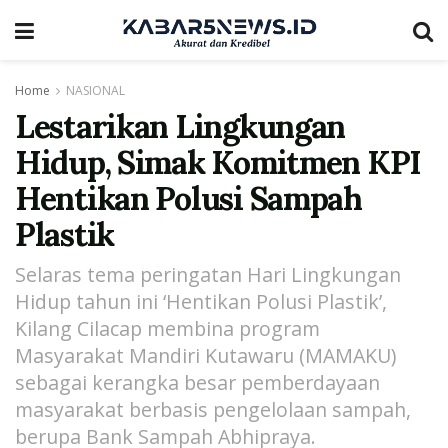
Home
NASIONAL
Lestarikan Lingkungan
Hidup, Simak Komitmen KPI
Hentikan Polusi Sampah
Plastik
Selaras tema peringatan Hari Lingkungan
Hidup tahun ini ‘Hentikan Polusi Plastik’,
Kilang Cilacap membina program
Masyarakat Mandiri Kutawaru (MAMAKU)
sebagai kerangka besar pemberdayaan
masyarakat berbasis pengelolaan sampah,
berupa Bank Sampah Abhipraya.