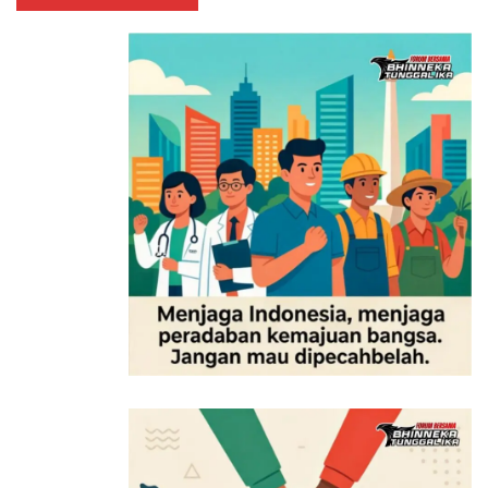
berbasis komunitas seperti ini menciptakan nilai
bersama yang akan bertahan jauh lebih lama dari
sekadar program CSR biasa,” ungkapnya.
Program-program KPI yang dijalankan di Cilacap ini
secara langsung mendukung pencapaian Tujuan
Pembangunan Berkelanjutan (SDGs), khususnya SDG 7
– Energi Bersih dan Terjangkau, serta SDG’s 12,
konsumsi dan produksi yang bertanggung Jawab,
dengan mendorong pemanfaatan energi terbarukan,
pengelolaan sampah terpadu, dan pola produksi yang
berkelanjutan berbasis masyarakat.
Tags:
Masyarakat Mandiri Kutawaru (MAMAKU)
PT Pupuk Indonesia (Persero)
Tanggung Jawab Sosial Lingkungan (TJSL)