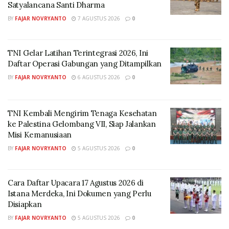
Satyalancana Santi Dharma
Asisten Deputi TJSL Kementerian BUMN, Edi Eko
Cahyono; VP CSR & SMEPP Management PT Pertamina
BY
FAJAR NOVRYANTO
7 AGUSTUS 2026
0
(Persero), Rudi Ariffianto; Corporate Secretary KPI,
Hermansyah Y. Nasroen, dan manajemen Kilang
TNI Gelar Latihan Terintegrasi 2026, Ini
Cilacap.
Daftar Operasi Gabungan yang Ditampilkan
BY
FAJAR NOVRYANTO
6 AGUSTUS 2026
0
TNI Kembali Mengirim Tenaga Kesehatan
ke Palestina Gelombang VII, Siap Jalankan
Misi Kemanusiaan
BY
FAJAR NOVRYANTO
5 AGUSTUS 2026
0
Cara Daftar Upacara 17 Agustus 2026 di
(Foto: dok. PT Kilang Pertamina Internasional (KPI)
Istana Merdeka, Ini Dokumen yang Perlu
Disiapkan
Hermansyah menjelaskan produk-produk hasil daur
BY
FAJAR NOVRYANTO
5 AGUSTUS 2026
0
ulang dipasarkan melalui Warung Sampah Abhipraya