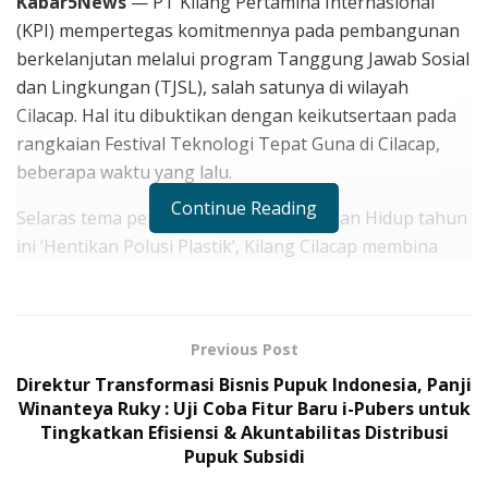
Kabar5News
— PT Kilang Pertamina Internasional
(KPI) mempertegas komitmennya pada pembangunan
berkelanjutan melalui program Tanggung Jawab Sosial
dan Lingkungan (TJSL), salah satunya di wilayah
Cilacap. Hal itu dibuktikan dengan keikutsertaan pada
rangkaian Festival Teknologi Tepat Guna di Cilacap,
beberapa waktu yang lalu.
Continue Reading
Selaras tema peringatan Hari Lingkungan Hidup tahun
ini ‘Hentikan Polusi Plastik’, Kilang Cilacap membina
program Masyarakat Mandiri Kutawaru (MAMAKU)
sebagai kerangka besar pemberdayaan masyarakat
berbasis pengelolaan sampah, berupa Bank Sampah
Previous Post
Abhipraya. Program ini lahir dari pemetaan sosial yang
Direktur Transformasi Bisnis Pupuk Indonesia, Panji
mengidentifikasi minimnya fasilitas pembuangan
Winanteya Ruky : Uji Coba Fitur Baru i-Pubers untuk
sampah serta urgensi solusi berkelanjutan di kawasan
Tingkatkan Efisiensi & Akuntabilitas Distribusi
pesisir yang dikelilingi Sungai Bengawan Donan.
Pupuk Subsidi