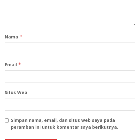
Tags:
Komisi Percepatan Reformasi Kepolisian Republik
Indonesia
Langkah Konkret Prabowo
reformasi polri
Tim Reformasi Polri
Nama
*
Email
*
Situs Web
Simpan nama, email, dan situs web saya pada
peramban ini untuk komentar saya berikutnya.