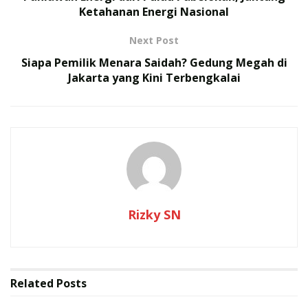
Ketahanan Energi Nasional
mahasiswa.
Next Post
RELATED POSTS
Siapa Pemilik Menara Saidah? Gedung Megah di
Jakarta yang Kini Terbengkalai
TNI Gelar Latihan Terintegrasi 2026, Ini Daftar
Operasi Gabungan yang Ditampilkan
TNI Kembali Mengirim Tenaga Kesehatan ke
Palestina Gelombang VII, Siap Jalankan Misi
Kemanusiaan
“Setiap minggu kami akan mengadakan public hearing,
tatap muka langsung dengan publik untuk
Rizky SN
mendengarkan aspirasi dan belanja masalah. Dalam
waktu dekat, kami juga akan melakukan audiensi
dengan Gerakan Nurani Bangsa,” ujar Jimly saat
konferensi pers di Mabes Polri, Senin (10/11/2025).
Related
Posts
Jimly menjelaskan, hasil dari kegiatan tersebut akan