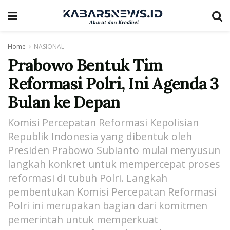
Home
NASIONAL
Prabowo Bentuk Tim
Reformasi Polri, Ini Agenda 3
Bulan ke Depan
Komisi Percepatan Reformasi Kepolisian
Republik Indonesia yang dibentuk oleh
Presiden Prabowo Subianto mulai menyusun
langkah konkret untuk mempercepat proses
reformasi di tubuh Polri. Langkah
pembentukan Komisi Percepatan Reformasi
Polri ini merupakan bagian dari komitmen
pemerintah untuk memperkuat