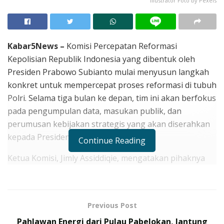
Illustrator Foto by Pexels
Kabar5News –
Komisi Percepatan Reformasi
Kepolisian Republik Indonesia yang dibentuk oleh
Presiden Prabowo Subianto mulai menyusun langkah
konkret untuk mempercepat proses reformasi di tubuh
Polri. Selama tiga bulan ke depan, tim ini akan berfokus
pada pengumpulan data, masukan publik, dan
perumusan kebijakan strategis yang akan diserahkan
kepada Presiden.
Continue Reading
Ketua Komisi, Jimly Assiddiqie, mengatakan pihaknya
telah menyiapkan serangkaian kegiatan untuk
menjaring aspirasi masyarakat mengenai kinerja Polri.
Aspirasi tersebut akan dihimpun dari berbagai
Previous Post
kalangan, mulai dari lembaga swadaya masyarakat
Pahlawan Energi dari Pulau Pabelokan, Jantung
(LSM), organisasi masyarakat, akademisi, hingga