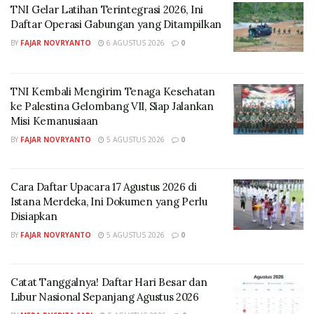
TNI Gelar Latihan Terintegrasi 2026, Ini
menjadi bahan kajian utama bagi tim reformasi. Dalam
Daftar Operasi Gabungan yang Ditampilkan
dua bulan pertama, komisi akan menelaah seluruh
BY
FAJAR NOVRYANTO
6 AGUSTUS 2026
0
temuan dan masukan yang masuk untuk dirumuskan
menjadi rekomendasi awal.
TNI Kembali Mengirim Tenaga Kesehatan
“Kami berharap dalam waktu dua bulan, rekomendasi
ke Palestina Gelombang VII, Siap Jalankan
kebijakan baru sudah bisa disusun dan menjadi dasar
Misi Kemanusiaan
arah kebijakan reformasi kepolisian ke depan,”
BY
FAJAR NOVRYANTO
5 AGUSTUS 2026
0
ungkapnya.
Namun, Jimly menegaskan bahwa penerapan hasil
Cara Daftar Upacara 17 Agustus 2026 di
rekomendasi ini tetap akan diserahkan kepada
Istana Merdeka, Ini Dokumen yang Perlu
Disiapkan
Presiden Prabowo sebagai pengambil keputusan akhir.
Tim reformasi hanya bertugas merumuskan dan
BY
FAJAR NOVRYANTO
5 AGUSTUS 2026
0
memberikan masukan berbasis kajian serta hasil dialog
publik.
Catat Tanggalnya! Daftar Hari Besar dan
Libur Nasional Sepanjang Agustus 2026
“Keputusan tetap berada di tangan Presiden. Kami