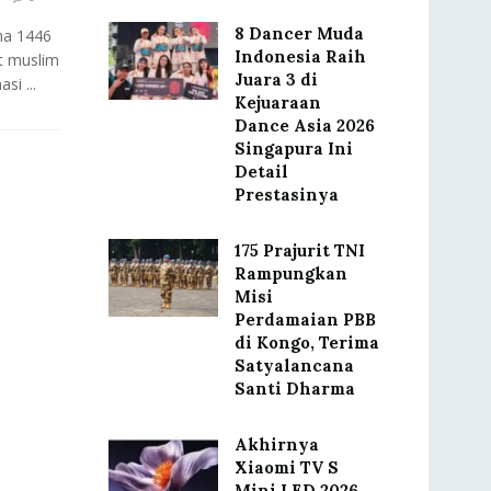
8 Dancer Muda
ha 1446
Indonesia Raih
t muslim
Juara 3 di
si ...
Kejuaraan
Dance Asia 2026
Singapura Ini
Detail
Prestasinya
175 Prajurit TNI
Rampungkan
Misi
Perdamaian PBB
di Kongo, Terima
Satyalancana
Santi Dharma
Akhirnya
Xiaomi TV S
Mini LED 2026