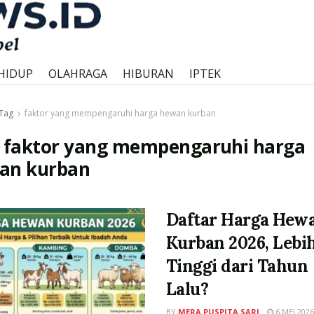
HIDUP
OLAHRAGA
HIBURAN
IPTEK
Tag
faktor yang mempengaruhi harga hewan kurban
:
faktor yang mempengaruhi harga
an kurban
Daftar Harga Hew
Kurban 2026, Lebi
Tinggi dari Tahun
Lalu?
BY
MERA PUSPITA SARI
6 MEI 2026