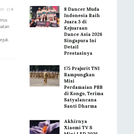
8 Dancer Muda
26
0
Indonesia Raih
erus
Juara 3 di
iatan
Kejuaraan
Dance Asia 2026
ejuk.
Singapura Ini
Detail
Prestasinya
175 Prajurit TNI
Rampungkan
Misi
Perdamaian PBB
di Kongo, Terima
Satyalancana
Santi Dharma
Akhirnya
Xiaomi TV S
Mini LED 2026