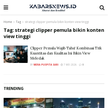
Home
Tag
strategi clipper pemula bikin konten view tinggi
Tag:
strategi clipper pemula bikin konten
view tinggi
Clipper Pemula Wajib Tahu! Kombinasi Trik
Kuantitas dan Kualitas Ini Bikin View
Meledak
BY
MERA PUSPITA SARI
7 MEI 2026
0
TRENDING