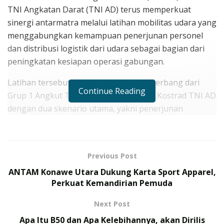
TNI Angkatan Darat (TNI AD) terus memperkuat
sinergi antarmatra melalui latihan mobilitas udara yang
menggabungkan kemampuan penerjunan personel
dan distribusi logistik dari udara sebagai bagian dari
peningkatan kesiapan operasi gabungan.
Latihan tersebut melibatkan unsur penerbang dari
Continue Reading
Grup 1 Angkut TNI AU bersama satuan Kostrad TNI AD
dengan dua skenario utama, yakni penerjunan
pasukan (static line) dan airdrop logistic.
RELATED POSTS
Previous Post
TNI Kembali Mengirim Tenaga Kesehatan ke
ANTAM Konawe Utara Dukung Karta Sport Apparel,
Palestina Gelombang VII, Siap Jalankan Misi
Perkuat Kemandirian Pemuda
Kemanusiaan
Next Post
Cara Daftar Upacara 17 Agustus 2026 di Istana
Merdeka, Ini Dokumen yang Perlu Disiapkan
Apa Itu B50 dan Apa Kelebihannya, akan Dirilis