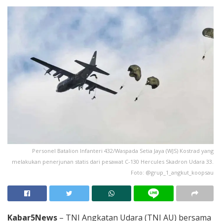
Personel Batalion Infanteri 432/Waspada Setia Jaya (WJS) Kostrad yang
melakukan penerjunan statis dari pesawat C-130 Hercules Skadron Udara 33.
Foto: @grup_1_angkut_koopsau
Kabar5News
– TNI Angkatan Udara (TNI AU) bersama