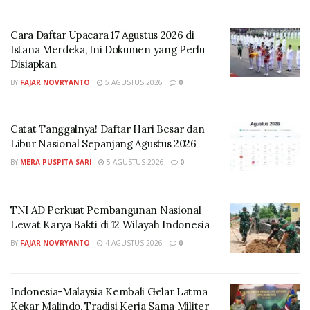
Pesawat C-130 Hercules Skadron Udara 33 digunakan
dalam latihan penerjunan personel bersama Batalion
Cara Daftar Upacara 17 Agustus 2026 di
Infanteri 432/Waspada Setia Jaya (Yonif 432/WJS)
Istana Merdeka, Ini Dokumen yang Perlu
Kostrad. Selama latihan, pesawat melaksanakan empat
Disiapkan
sortie dengan sembilan run penerjunan dan berhasil
BY
FAJAR NOVRYANTO
5 AGUSTUS 2026
0
menerjunkan 254 prajurit ke daerah sasaran.
Sementara itu, C-130 Hercules Skadron Udara 32
Catat Tanggalnya! Daftar Hari Besar dan
menjalankan latihan distribusi logistik melalui udara
Libur Nasional Sepanjang Agustus 2026
(airdrop logistic) bersama Batalion Perbekalan
BY
MERA PUSPITA SARI
5 AGUSTUS 2026
0
Angkutan 2/Mawwat Wastwan Jaya Kostrad dengan
lokasi penerjunan di kawasan Waduk Karangkates,
TNI AD Perkuat Pembangunan Nasional
Malang.
Lewat Karya Bakti di 12 Wilayah Indonesia
Dalam skenario tersebut, pesawat berhasil
BY
FAJAR NOVRYANTO
4 AGUSTUS 2026
0
menerjunkan berbagai perlengkapan pendukung
operasi, meliputi satu unit Light Combat Raft (LCR), tiga
Indonesia-Malaysia Kembali Gelar Latma
paket Container Delivery System (CDS), serta 20 paket
Kekar Malindo, Tradisi Kerja Sama Militer