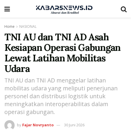
Home
NASIONAL
TNI AU dan TNI AD Asah
Kesiapan Operasi Gabungan
Lewat Latihan Mobilitas
Udara
TNI AU dan TNI AD menggelar latihan
mobilitas udara yang meliputi penerjunan
personel dan distribusi logistik untuk
meningkatkan interoperabilitas dalam
operasi gabungan.
by
Fajar Novryanto
30 Juni 2026