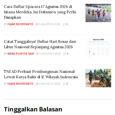
Cara Daftar Upacara 17 Agustus 2026 di
Istana Merdeka, Ini Dokumen yang Perlu
Disiapkan
BY
FAJAR NOVRYANTO
5 AGUSTUS 2026
0
Rektor Universitas Catur Insan Cendekia (UCIC)
Cirebon, Assoc.Prof.Dr. Chandra Lukita SE., MM., MTI
Catat Tanggalnya! Daftar Hari Besar dan
Libur Nasional Sepanjang Agustus 2026
(Foto: dok. pribadi)
BY
MERA PUSPITA SARI
5 AGUSTUS 2026
0
Menurutnya, pertumbuhan ekonomi akan meroket
dengan baik jika didukung oleh sumber daya manusia
(SDM) yang baik baik pula.
TNI AD Perkuat Pembangunan Nasional
Lewat Karya Bakti di 12 Wilayah Indonesia
Ia meyakini, salah satu upaya yang dilakukan
BY
FAJAR NOVRYANTO
4 AGUSTUS 2026
0
pemerintah saat ini dalam membentuk SDM yang
mumpuni di masa depan adalah melalui Program
Makan Bergizi Gratis.
Tinggalkan Balasan
Terlebih, menurut Chandra, pemerintah telah