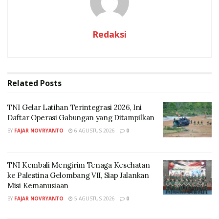
persaingan global.
“Semakin gizinya terpenuhi, semakin SDM Indonesia
Redaksi
berkualitas, mampu memenangkan persaingan global,”
ujar Prof Chandra.
Chandra melanjutkan, selain menjadi bekal untuk
Related
Posts
memenangkan persaingan global, Program Makan
Bergizi Gratis juga bisa menopang pertumbuhan
TNI Gelar Latihan Terintegrasi 2026, Ini
ekonomi Indonesia.
Daftar Operasi Gabungan yang Ditampilkan
BY
FAJAR NOVRYANTO
6 AGUSTUS 2026
0
TNI Kembali Mengirim Tenaga Kesehatan
ke Palestina Gelombang VII, Siap Jalankan
Misi Kemanusiaan
BY
FAJAR NOVRYANTO
5 AGUSTUS 2026
0