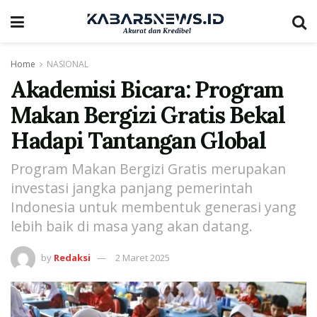
Home
NASIONAL
Akademisi Bicara: Program
Makan Bergizi Gratis Bekal
Hadapi Tantangan Global
Program Makan Bergizi Gratis merupakan
investasi jangka panjang pemerintah
Indonesia untuk membentuk generasi yang
lebih baik di masa yang akan datang.
by
Redaksi
2 Maret 2025