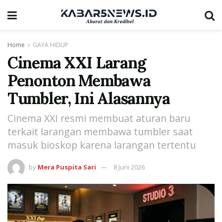
Home
GAYA HIDUP
Cinema XXI Larang
Penonton Membawa
Tumbler, Ini Alasannya
Cinema XXI resmi membuat aturan baru
terkait larangan membawa tumbler saat
masuk bioskop karena larangan tertentu
by
Mera Puspita Sari
8 Juni 2026