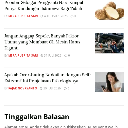
Populer Sebagai Pengganti Nasi, Kimpul
Setiap penonton yang masih membawa tumbler harus
Punya Kandungan Istimewa Bagi Tubuh
menitipkan barang tersebut sebelum masuk bioskop.
BY
MERA PUSPITA SARI
4 AGUSTUS 2026
0
“Jadi mulai ke depan tumbler dititipkan kembali untuk
kemudian diberi nomor,” kata Yven pada awak media.
Jangan Anggap Sepele, Banyak Faktor
Utama yang Membuat Oli Mesin Harus
Loker khusus tempat penyimpanan tumbler milik
Diganti
penonton juga telah tersedia.
BY
MERA PUSPITA SARI
31 JULI 2026
0
Jadi, setiap penonton yang menitipkan tumbler akan
diberikan nomor sesuai loker penyimpanan supaya
Apakah Oversharing Berkaitan dengan Self-
tidak tertukar.
Esteem? Ini Penjelasan Psikologisnya
BY
FAJAR NOVRYANTO
30 JULI 2026
0
Cinema XXI Berkomitmen Melanjutkan Kelestarian
Lingkungan dengan Cara Tertentu
Sementara itu, Cinema XXI mempunyai komitmen kuat
Tinggalkan Balasan
untuk terus melanjutkan kelestarian lingkungan pakai
berbagai cara.
Alamat email Anda tidak akan dipublikasikan.
Ruas yang wajib