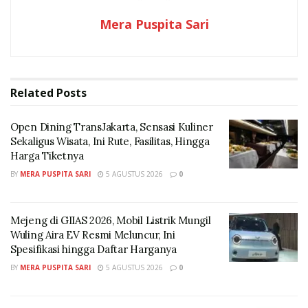
Kampanye tersebut berlangsung selama periode
Mera Puspita Sari
tertentu mulai 5 Mei hingga 5 Juni 2026. Setelah batas
waktu tersebut, larangan membawa tumbler kembali
berlaku.
Related
Posts
Aturan Bagi Penonton yang Terlanjur Membawa
Tumbler Saat Masuk Bioskop
Open Dining TransJakarta, Sensasi Kuliner
Sekaligus Wisata, Ini Rute, Fasilitas, Hingga
Melansir informasi dari Kompas yang memantau
Harga Tiketnya
langsung kondisi salah satu bioskop di Sanur, Bali
BY
MERA PUSPITA SARI
5 AGUSTUS 2026
0
bernama The Icon XXI.
Ada aturan khusus yang mulai berlaku saat penonton
Mejeng di GIIAS 2026, Mobil Listrik Mungil
masih membawa tumbler ke bioskop.
Wuling Aira EV Resmi Meluncur, Ini
Spesifikasi hingga Daftar Harganya
Seorang narasumber Yven yang berprofesi sebagai
BY
MERA PUSPITA SARI
5 AGUSTUS 2026
0
sekuriti di The Icon XXI mengungkapkan aturan baru
terkait tumbler penonton.