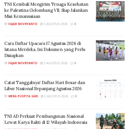
TNI Kembali Mengirim Tenaga Kesehatan
ke Palestina Gelombang VII, Siap Jalankan
Misi Kemanusiaan
BY
FAJAR NOVRYANTO
5 AGUSTUS 2026
0
(Foto: dok. PT Perusahaan Gas Negara tbk
Cara Daftar Upacara 17 Agustus 2026 di
(PGN)
Istana Merdeka, Ini Dokumen yang Perlu
Disiapkan
Keterlibatan masyarakat setempat menjadi fokus
BY
FAJAR NOVRYANTO
5 AGUSTUS 2026
0
utama dalam penyelenggaraan festival. Dengan
harapan, hal ini dapat membentuk kemandirian untuk
Catat Tanggalnya! Daftar Hari Besar dan
penyelenggaraan festival serupa di tahun-tahun
Libur Nasional Sepanjang Agustus 2026
mendatang.
BY
MERA PUSPITA SARI
5 AGUSTUS 2026
0
“Kemandirian Desa artinya desa harus semangat untuk
membiayai diri sendiri untuk berdikari dan
TNI AD Perkuat Pembangunan Nasional
mendapatkan hasil dari upaya yang diusahakan,” ujar
Lewat Karya Bakti di 12 Wilayah Indonesia
M. Hely Rofikun, Kepala Desa Karangrejo, Borobudur