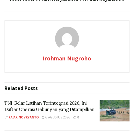
terlibat,” ujar Sekretaris Perusahaan PGN Fajriyah
Usman.
RELATED POSTS
TNI Gelar Latihan Terintegrasi 2026, Ini Daftar
Operasi Gabungan yang Ditampilkan
TNI Kembali Mengirim Tenaga Kesehatan ke
Irohman Nugroho
Palestina Gelombang VII, Siap Jalankan Misi
Kemanusiaan
Related
Posts
TNI Gelar Latihan Terintegrasi 2026, Ini
Daftar Operasi Gabungan yang Ditampilkan
BY
FAJAR NOVRYANTO
6 AGUSTUS 2026
0