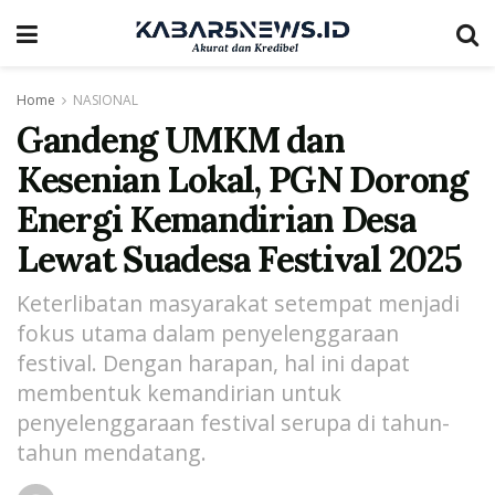
Home
NASIONAL
Gandeng UMKM dan
Kesenian Lokal, PGN Dorong
Energi Kemandirian Desa
Lewat Suadesa Festival 2025
Keterlibatan masyarakat setempat menjadi
fokus utama dalam penyelenggaraan
festival. Dengan harapan, hal ini dapat
membentuk kemandirian untuk
penyelenggaraan festival serupa di tahun-
tahun mendatang.