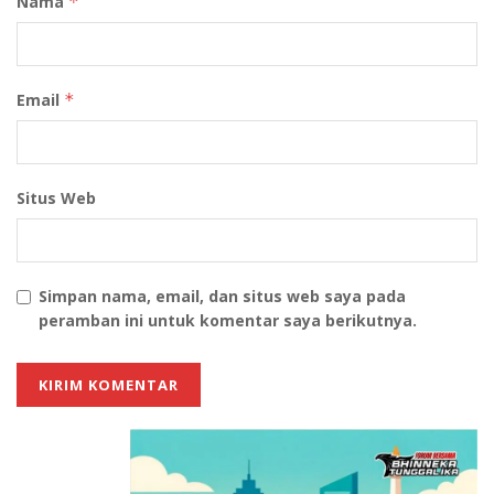
Nama
*
Email
*
Situs Web
(Foto: dok. PT Perusahaan Gas Negara tbk (PGN)
Ajang ini juga merupakan salah satu medium untuk
memperkenalkan komitmen PGN sebagai Subhokding
Simpan nama, email, dan situs web saya pada
Gas Pertamina tentang pemanfaatan energi ramah
peramban ini untuk komentar saya berikutnya.
lingkungan termasuk moda transportasi gas
berbentuk Cylinder CNG dengan brand produk Gaslink
C-Cyl yang akan melayani kebutuhan gas untuk tenan
kuliner yang membutuhkan. Balkondes PGN dan Desa
Karangrejo juga merupakan bentuk nyata ekosistem
pemanfaatam gas bumi dan energi hijau solar panel