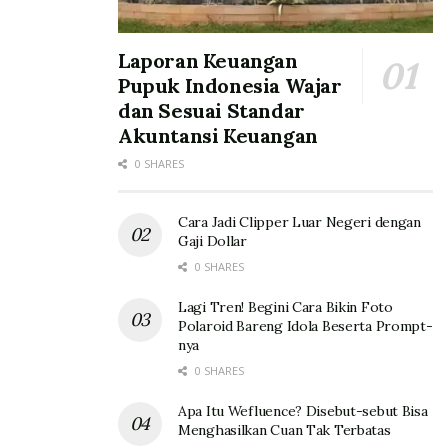
Tags:
Produk UMKM
Laporan Keuangan
PT Perusahaan Gas Negara Tbk (PGN)
Suadesa Festival
Pupuk Indonesia Wajar
workshop
dan Sesuai Standar
Akuntansi Keuangan
0 SHARES
Cara Jadi Clipper Luar Negeri dengan
Gaji Dollar
0 SHARES
Lagi Tren! Begini Cara Bikin Foto
Polaroid Bareng Idola Beserta Prompt-
nya
0 SHARES
Apa Itu Wefluence? Disebut-sebut Bisa
Menghasilkan Cuan Tak Terbatas