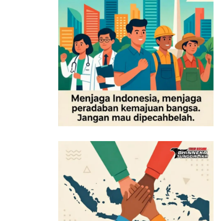
yang dimanfaatkan untuk menggerakkan penginapan,
UMKM, dapur, listrik dan kebutuhan hospitality
Balkondes, masyarakat maupun Gasblock.
Tidak hanya menampilkan produk UMKM lokal yang
unik, Pasar Suadesa juga mengusung tema kepedulian
lingkungan. Pasar Suadesa tidak menyediakan kantong
plastik untuk belanja bagi pengunjung dan
menyarankan pengunjung agar membawa tas belanja
sendiri yang berbahan non plastik. Hal ini sebagai
langkah nyata untuk mengurangi sampah plastik dan
menunjukkan kepedulian masyarakat terhadap
lingkungan.
Untuk menambah kemeriahan Suadewa Festival,
terdapat panggung seni dan budaya untuk
menampilkan berbagai bentuk seni serta budaya lokal.
Komunitas dan seniman budaya yang terlibat