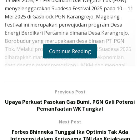
13 Mei 2025, PT Perusahaan Gas Negara Tbk (PGN)
menyelenggarakan Suadesa Festival 2025 pada 10 – 11
Mei 2025 di Gasblock PGN Karangrejo, Magelang.
Festival ini merupakan perwujudan program Desa
Energi Berdikari Pertamina dimana Desa Karangrejo,
Borobudur yang merupakaan desa binaan PT PGN
Tbk. Melalui program CSR PGN, Festival Suadesa 2025
Continue Reading
diharapkan mampu menggerakkan perekonomian
desa dengan mempromosikan UMKM dan menggali
potensi lokal seperti destinasi wisata, kesenian dan
budaya setempat.
Previous Post
“Suadesa Festival diharapkan dapat menjadi pesta
Upaya Perkuat Pasokan Gas Bumi, PGN Gali Potensi
rakyat untuk memantik ruang-ruang ekonomi baru,
Pemanfaatan WK Tungkal
dengan memanfaatkan sumber daya lokal secara
maksimal. Selain itu, partisipasi masyarakat sekitar
Next Post
diharapkan dapat memperkuat ikatan sosial dengan
Forbes Bhinneka Tunggal Ika Optimis Tak Ada
PGN dan komunitas-komunitas budaya lokal yang
Intervensi dalam Kerjasama TNI dan Kejaksaan