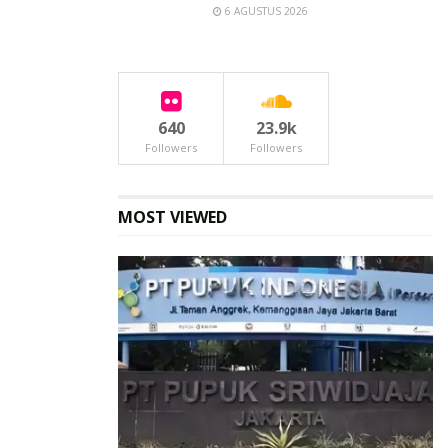
6 AGUSTUS 2026
(Foto: dok. PT Perusahaan Gas Negara tbk (PGN)
Produk yang diciptakan melalui workshop juga bagian
dari sumber daya dan tradisi daerah, sehingga akan
640
23.9k
memberikan pembelajaran bagi peserta untuk ikut
Followers
Followers
melestarikan warisan budaya tersebut di era modern.
“PGN menjalankan prinsip sosial dan kemasyarakatan
MOST VIEWED
melalui program-program CSR. Suadesa Festival
menjadi salah satu wujud perhatian PGN dalam rangka
memajukan ekonomi desa dengan menggali potensi-
potensi lokal. Desa Karangrejo memiliki banyak potensi
besar dalam sektor UMKM, pariwisata dan ekonomi
kreatif. Semoga, Suadesa Festival memberikan manfaat
bagi Desa Karangrejo untuk terus berkembang dan
dapat menjadi festival desa tahunan yang selalu
dinantikan di tahun-tahun mendatang,” tutup Fajriyah.