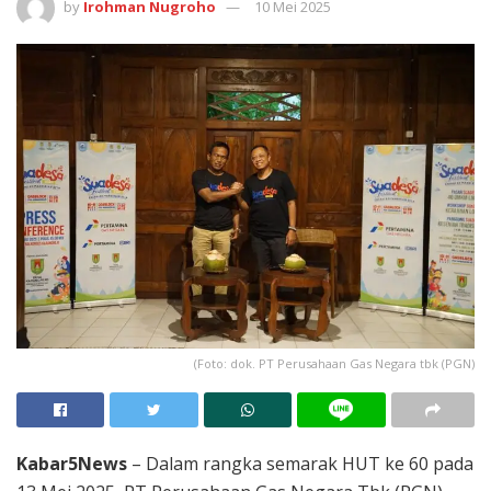
by
Irohman Nugroho
10 Mei 2025
(Foto: dok. PT Perusahaan Gas Negara tbk (PGN)
Kabar5News
– Dalam rangka semarak HUT ke 60 pada