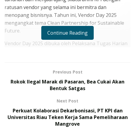
ratusan vendor yang selama ini bermitra dan
menopang bisnisnya. Tahun ini, Vendor Day 2025
mengangkat tema Clean Partnership for Sustainable
Future.
Continue Reading
Vendor Day 2025 dibuka oleh Pelaksana Tugas Harian
(PTH) Direktur Utama KPI, Didik Bahagia. Dalam
sambutannya, Didik menyatakan, Vendor Day
merupakan salah satu bentuk komitmen KPI dalam
Previous Post
meningkatkan hubungan strategis dengan
Rokok Ilegal Marak di Pasaran, Bea Cukai Akan
perusahaan-perusahaan mitra penyedia barang dan
Bentuk Satgas
jasa.
Next Post
RELATED POSTS
Perkuat Kolaborasi Dekarbonisasi, PT KPI dan
Universitas Riau Teken Kerja Sama Pemeliharaan
175 Prajurit TNI Rampungkan Misi Perdamaian PBB di
Mangrove
Kongo, Terima Satyalancana Santi Dharma
TNI Gelar Latihan Terintegrasi 2026, Ini Daftar