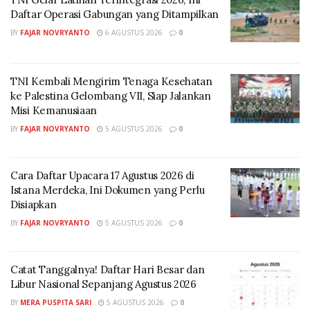
(Foto: dok. PT Kilang Pertamina Internasional (KPI)
Daftar Operasi Gabungan yang Ditampilkan
“Untuk mencapai tujuan perusahaan, yaitu yang saling
BY
FAJAR NOVRYANTO
6 AGUSTUS 2026
0
menguntungkan, memberikan manfaat antara pihak
yang bermitra, tentunya sesuai dengan koridor tata
TNI Kembali Mengirim Tenaga Kesehatan
kelola perusahaan yang baik,” ujar Didik.
ke Palestina Gelombang VII, Siap Jalankan
Misi Kemanusiaan
Untuk mewujudkan hal tersebut, lanjut Didik, KPI
BY
FAJAR NOVRYANTO
5 AGUSTUS 2026
0
bekerjasama dengan Kejaksaan Agung Republik
Indonesia dan Perusahaan Umum Percetakan Uang
Republik Indonesia (Peruri). Menurutnya, kerjasama
Cara Daftar Upacara 17 Agustus 2026 di
tersebut dijalin, tidak lain untuk menciptakan tata
Istana Merdeka, Ini Dokumen yang Perlu
Disiapkan
kelola perusahaan yang berlandaskan Good
BY
FAJAR NOVRYANTO
5 AGUSTUS 2026
0
Governance Corporate (GCG), dalam proses penyediaan
barang dan jasa di lingkungan KPI.
Catat Tanggalnya! Daftar Hari Besar dan
Karena itulah dalam Vendor Day 2025, KPI memberikan
Libur Nasional Sepanjang Agustus 2026
sesi pada Direktur Pertimbangan Hukum Bidang
BY
MERA PUSPITA SARI
5 AGUSTUS 2026
0
Perdata dan Tata Usaha Negara Kejaksaan Agung, Sila