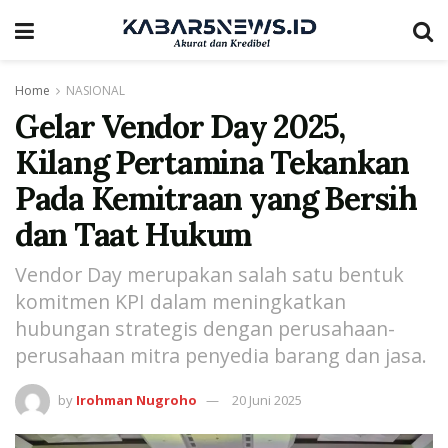
Home
NASIONAL
Gelar Vendor Day 2025,
Kilang Pertamina Tekankan
Pada Kemitraan yang Bersih
dan Taat Hukum
Vendor Day merupakan salah satu bentuk
komitmen KPI dalam meningkatkan
hubungan strategis dengan perusahaan-
perusahaan mitra penyedia barang dan jasa.
by
Irohman Nugroho
20 Juni 2025