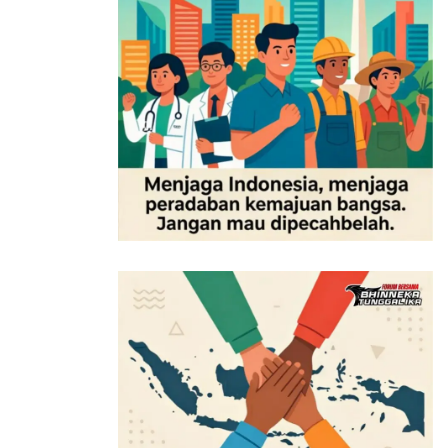
dari acara ini. Diantaranya pemahaman dan wawasan
baru yang ia dapat dari pemaparan yang diberikan oleh
Kejaksaan Agung dan Peruri mengenai pentingnya
menjalankan kemitraan secara bersih dan transparan.
“Acara Vendor Day kali ini sangat bagus, kami sangat
bangga diundang kesini, banyak ilmu dan wawasan
baru yang kami dapat,” kata Rudy.
Vendor Day tidak hanya digelar secara rutin oleh
Kantor Pusat KPI di Jakarta. Tapi juga di unit operasi
KPI yang tersebar di daerah yakni Kilang Dumai, Kilang
Plaju, Kilang Cilacap, Kilang Balikpapan, Kilang
Balongan dan Kilang Kasim.
Tags:
PT Kilang Pertamina Internasional (KPI)
Vendor Day 2025