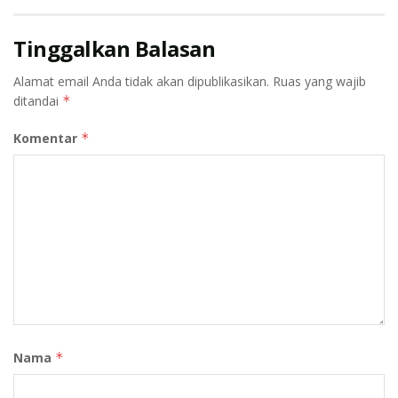
alami untuk menghindari paparan Microplastik.
Tinggalkan Balasan
Alamat email Anda tidak akan dipublikasikan.
Ruas yang wajib
Tags:
BPOM
Ecoton
Lembaga Pemerhati Lingkungan
ditandai
*
Microplastik
Teh Celup
Komentar
*
Nama
*