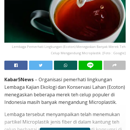
Lembaga Pemerhati Lingkungan (Ecoton) Menegaskan Banyak Merek Teh
Celup Mengandung Microplastik. [Foto : Google]
Kabar5News
– Organisasi pemerhati lingkungan
Lembaga Kajian Ekologi dan Konservasi Lahan (Ecoton)
menegaskan beberapa merek teh celup populer di
Indonesia masih banyak mengandung Microplastik.
Lembaga tersebut menyampaikan telah menemukan
partikel Microplastik jenis fiber di dalam kantung teh
celup berbagai merek top yang banyak di konsumsi di