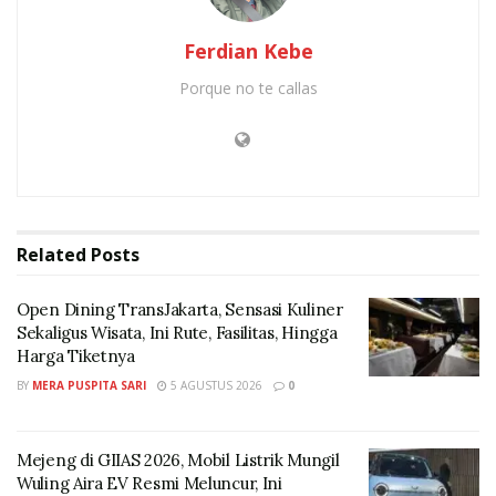
Ferdian Kebe
Porque no te callas
Related
Posts
Beberapa Merek Teh Celup yang Mengandung Microplastik. [Foto :
Ecoton]
Open Dining TransJakarta, Sensasi Kuliner
Sekaligus Wisata, Ini Rute, Fasilitas, Hingga
PE dan Nylon digunakan dalam kantung teh celup
Harga Tiketnya
untuk meningkat daya rekat dan ketahan an terhadap
BY
MERA PUSPITA SARI
5 AGUSTUS 2026
0
air panas.
Badan Pengawas Obat dan Makanan (BPOM) RI
Mejeng di GIIAS 2026, Mobil Listrik Mungil
sebelumnya menjelaskan bahwa banyak kantong teh
Wuling Aira EV Resmi Meluncur, Ini