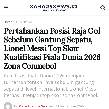
Home
OLAHRAGA
Pertahankan Posisi Raja Gol
Sebelum Gantung Sepatu,
Lionel Messi Top Skor
Kualifikasi Piala Dunia 2026
Zona Conmebol
Kualifikasi Piala Dunia 2026 menjadi
turnamen terakhirnya sebelum gantung
sepatu di level internasional, Lionel Messi
berhasil menjadi top skor zona Conmebol.
by
Mera Puspita Sari
11 September 2025