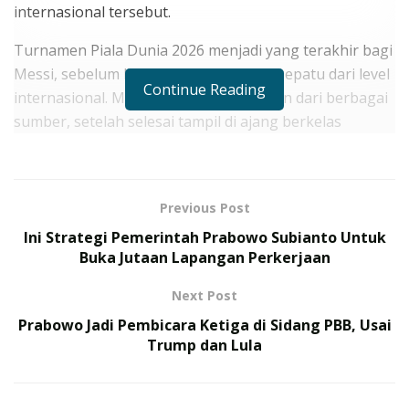
internasional tersebut.
Turnamen Piala Dunia 2026 menjadi yang terakhir bagi
Messi, sebelum benar-benar gantung sepatu dari level
Continue Reading
internasional. Menurut hasil rangkuman dari berbagai
sumber, setelah selesai tampil di ajang berkelas
tersebut, besar kemungkinan dirinya pensiun dari
Argentina.
Previous Post
RELATED POSTS
Ini Strategi Pemerintah Prabowo Subianto Untuk
Jelang Laga Persahabatan Chelsea vs AC Milan di
Buka Jutaan Lapangan Perkerjaan
GBK Jakarta, Ada Sejumlah Fakta Menarik yang
Patut Dinantikan
Next Post
Bawa Pulang 15 Medali, MMA Indonesia Siap
Prabowo Jadi Pembicara Ketiga di Sidang PBB, Usai
Menyambut Debut Bersejarah di Asian Games 2026
Trump dan Lula
Maka dari itu, saat Messi bermain melawan Venezuela