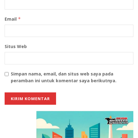
Miguel Terceros
Email
*
6 gol
Enner Valencia
Salomon Rondon
Situs Web
5 gol
Darwin Nunez
Raphinha
Simpan nama, email, dan situs web saya pada
Tags:
Argentina
Berita Hari Ini
Berita Terkini
peramban ini untuk komentar saya berikutnya.
Lionel Messi
Top Skor Kualifikasi Piala Dunia 2026
Zona Conmebol