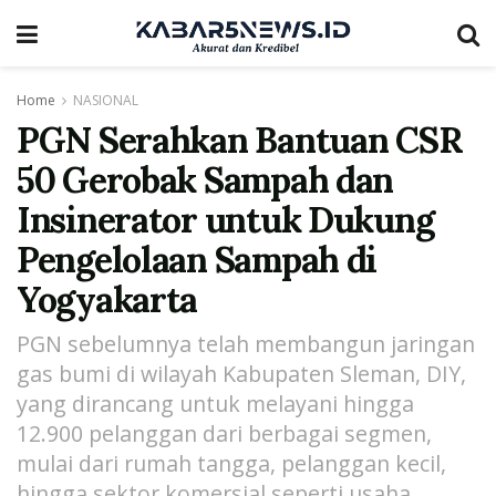
Home
NASIONAL
PGN Serahkan Bantuan CSR
50 Gerobak Sampah dan
Insinerator untuk Dukung
Pengelolaan Sampah di
Yogyakarta
PGN sebelumnya telah membangun jaringan
gas bumi di wilayah Kabupaten Sleman, DIY,
yang dirancang untuk melayani hingga
12.900 pelanggan dari berbagai segmen,
mulai dari rumah tangga, pelanggan kecil,
hingga sektor komersial seperti usaha