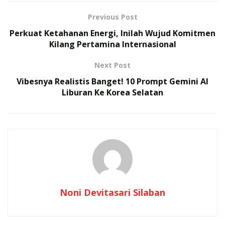
korporasi seperti PGN menjadi langkah strategis dalam
Previous Post
mempercepat upaya pemerintah memperbaiki tata
Perkuat Ketahanan Energi, Inilah Wujud Komitmen
kelola sampah, khususnya di tingkat warga.
Kilang Pertamina Internasional
RELATED POSTS
Next Post
175 Prajurit TNI Rampungkan Misi Perdamaian PBB di
Vibesnya Realistis Banget! 10 Prompt Gemini AI
Kongo, Terima Satyalancana Santi Dharma
Liburan Ke Korea Selatan
TNI Gelar Latihan Terintegrasi 2026, Ini Daftar
Operasi Gabungan yang Ditampilkan
Noni Devitasari Silaban