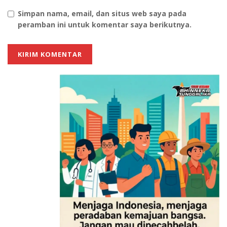
berharap bisa mendorong kebersihan lingkungan
Simpan nama, email, dan situs web saya pada
sekaligus meningkatkan kesadaran masyarakat untuk
peramban ini untuk komentar saya berikutnya.
mengelola sampah secara mandiri,” ungkap Santiaji.
(Foto: dok. PT. Perusahaan Gas Negara Tbk (PGN)
Santiaji menjelaskan, pengumpulan sampah yang
melibatkan partisipasi aktif masyarakat tentu
membutuhkan sarana yang memadai agar prosesnya
berjalan efektif. Karena itu, PGN melalui program CSR