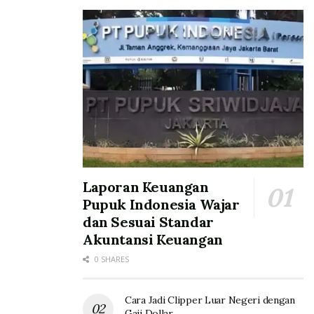
berkelanjutan,” jelasnya.
PGN sebelumnya telah membangun jaringan gas bumi
di wilayah Kabupaten Sleman, DIY, yang dirancang
untuk melayani hingga 12.900 pelanggan dari berbagai
segmen, mulai dari rumah tangga, pelanggan kecil,
hingga sektor komersial seperti usaha kuliner, hotel,
dan rumah sakit.
“Dengan pemanfaatan gas bumi, masyarakat tidak
hanya mendapatkan energi yang efisien dan ekonomis,
Laporan Keuangan
tetapi juga ikut berkontribusi dalam menurunkan emisi
Pupuk Indonesia Wajar
dan menjaga kualitas udara kota. Inilah wujud nyata
dan Sesuai Standar
sinergi antara sektor energi dan lingkungan untuk
Akuntansi Keuangan
menciptakan kota yang lebih hijau dan berkelanjutan,”
0 SHARES
tutup Santiaji.
Tags:
MAS JOS (Masyarakat Jogja Olah Sampah)
Cara Jadi Clipper Luar Negeri dengan
Gaji Dollar