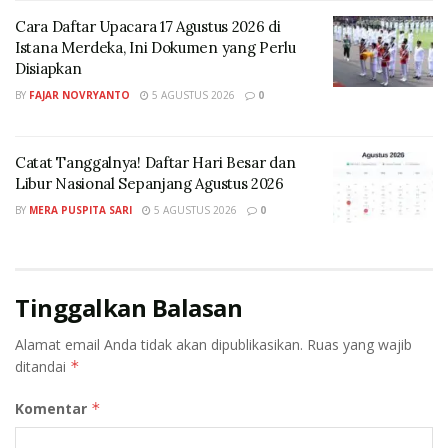
aktif warga dalam mengelola sampah sejak dari
sumbernya, yakni rumah tangga. “Program MAS JOS
Cara Daftar Upacara 17 Agustus 2026 di
Istana Merdeka, Ini Dokumen yang Perlu
menjadi komitmen bersama untuk memperkuat
Disiapkan
kesadaran masyarakat dalam mengurangi volume
BY
FAJAR NOVRYANTO
5 AGUSTUS 2026
0
sampah dan mengelolanya secara mandiri serta
berkelanjutan,” ujarnya.
Catat Tanggalnya! Daftar Hari Besar dan
Libur Nasional Sepanjang Agustus 2026
BY
MERA PUSPITA SARI
5 AGUSTUS 2026
0
Tinggalkan Balasan
Alamat email Anda tidak akan dipublikasikan.
Ruas yang wajib
ditandai
*
(Foto: dok. PT. Perusahaan Gas Negara Tbk (PGN)
Komentar
*
Diketahui, volume sampah harian di Kota Yogyakarta