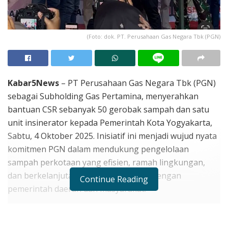
(Foto: dok. PT. Perusahaan Gas Negara Tbk (PGN)
Kabar5News
– PT Perusahaan Gas Negara Tbk (PGN)
sebagai Subholding Gas Pertamina, menyerahkan
bantuan CSR sebanyak 50 gerobak sampah dan satu
unit insinerator kepada Pemerintah Kota Yogyakarta,
Sabtu, 4 Oktober 2025. Inisiatif ini menjadi wujud nyata
komitmen PGN dalam mendukung pengelolaan
sampah perkotaan yang efisien, ramah lingkungan,
dan berkelanjutan melalui kolaborasi dengan
Continue Reading
pemerintah daerah dan masyarakat.
Wali Kota Yogyakarta, Hasto Wardoyo, menyambut
baik inisiatif tersebut. Menurutnya, dukungan