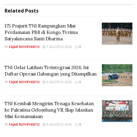
Related
Posts
(Foto: dok. PT. Perusahaan Gas Negara Tbk (PGN)
175 Prajurit TNI Rampungkan Misi
Perdamaian PBB di Kongo, Terima
“Keterlibatan perusahaan dalam urusan lingkungan
Satyalancana Santi Dharma
adalah langkah penting. Kami menyambut baik
BY
FAJAR NOVRYANTO
7 AGUSTUS 2026
0
dukungan PGN yang telah berpartisipasi aktif dalam
upaya menjaga kebersihan lingkungan di Kota
TNI Gelar Latihan Terintegrasi 2026, Ini
Yogyakarta. Bantuan ini akan sangat bermanfaat
Daftar Operasi Gabungan yang Ditampilkan
untuk pemerintah dan warga dalam mempercepat
BY
FAJAR NOVRYANTO
6 AGUSTUS 2026
0
pengelolaan sampah di wilayah permukiman,” kata
Hasto.
TNI Kembali Mengirim Tenaga Kesehatan
Hasto mengatakan, bantuan tersebut sejalan dengan
ke Palestina Gelombang VII, Siap Jalankan
upaya Pemkot Yogyakarta dalam memperkuat
Misi Kemanusiaan
program unggulan MAS JOS (Masyarakat Jogja Olah
BY
FAJAR NOVRYANTO
5 AGUSTUS 2026
0
Sampah), sebuah gerakan untuk mendorong peran