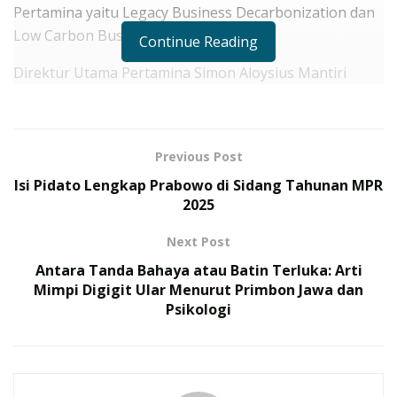
Pertamina yaitu Legacy Business Decarbonization dan
Low Carbon Business.
Continue Reading
Direktur Utama Pertamina Simon Aloysius Mantiri
mengatakan bahwa komitmen Pertamina dalam NZE
merupakan amanah nasional untuk menjaga
keberlangsungan energi bagi generasi sekarang
Previous Post
maupun masa depan.
Isi Pidato Lengkap Prabowo di Sidang Tahunan MPR
2025
RELATED POSTS
Next Post
175 Prajurit TNI Rampungkan Misi Perdamaian PBB di
Kongo, Terima Satyalancana Santi Dharma
Antara Tanda Bahaya atau Batin Terluka: Arti
Mimpi Digigit Ular Menurut Primbon Jawa dan
TNI Gelar Latihan Terintegrasi 2026, Ini Daftar
Psikologi
Operasi Gabungan yang Ditampilkan