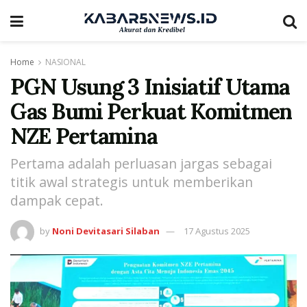
Home
NASIONAL
PGN Usung 3 Inisiatif Utama
Gas Bumi Perkuat Komitmen
NZE Pertamina
Pertama adalah perluasan jargas sebagai
titik awal strategis untuk memberikan
dampak cepat.
by
Noni Devitasari Silaban
17 Agustus 2025