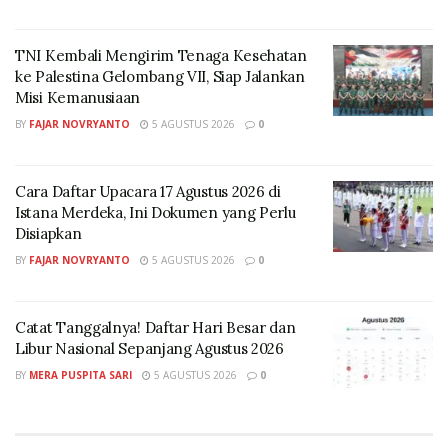
seluruh Subholding Pertamina pada Senin, (11/8/2025).
TNI Kembali Mengirim Tenaga Kesehatan
“PGN hadir dalam mendukung peta jalan NZE
ke Palestina Gelombang VII, Siap Jalankan
Pertamina dengan mengusung 3 (tiga) inisiatif utama
Misi Kemanusiaan
gas bumi sebagai jembatan menuju masa depan yang
BY
FAJAR NOVRYANTO
5 AGUSTUS 2026
0
lebih hijau. Tiga inisiatif ini dapat melengkapi langkah-
langkah Pertamina dalam menghadirkan energi yang
lebih bersih dan berkelanjutan untuk masyarakat,”
Cara Daftar Upacara 17 Agustus 2026 di
Istana Merdeka, Ini Dokumen yang Perlu
jelas Direktur Utama PGN Arief S. Handoko.
Disiapkan
Pertama adalah perluasan jargas sebagai titik awal
BY
FAJAR NOVRYANTO
5 AGUSTUS 2026
0
strategis untuk memberikan dampak cepat. Dengan
target 1 juta sambungan rumah tangga, dapat
Catat Tanggalnya! Daftar Hari Besar dan
menurunkan emisi karbon setara dengan 398 ribu ton
Libur Nasional Sepanjang Agustus 2026
CO₂ pada tahun 2034.
BY
MERA PUSPITA SARI
5 AGUSTUS 2026
0
Inisiatif kedua yaitu pengembangan BBG &
Infrastruktur Beyond Pipeline. PGN mengembangkan