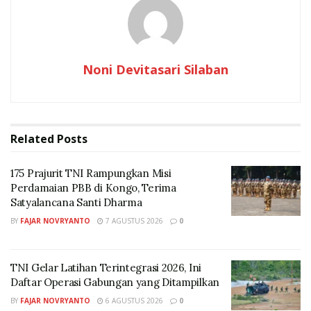
Noni Devitasari Silaban
(Foto: dok. PT. Perusahaan Gas Negara TBK (PGN).
Related
Posts
“Kami menargetkan NZE sebagai komitmen strategis
jangka panjang yang terintegrasi dan selaras dengan
175 Prajurit TNI Rampungkan Misi
visi Indonesia Emas. Visi yang menempatkan
Perdamaian PBB di Kongo, Terima
keberlanjutan dan kemandirian energi serta
Satyalancana Santi Dharma
pertumbuhan ekonomi rendah karbon sebagai
BY
FAJAR NOVRYANTO
7 AGUSTUS 2026
0
kemajuan bangsa melalui peran seluruh Subholding
dan Anak Perusahaan Pertamina,” ujar Simon dalam
sambutannya, dalam agenda penandatanganan
TNI Gelar Latihan Terintegrasi 2026, Ini
Daftar Operasi Gabungan yang Ditampilkan
dokumen Penguatan Komitmen NZE Pertamina dengan
BY
FAJAR NOVRYANTO
6 AGUSTUS 2026
0
Asta Cita Menuju Indonesia Emas 2045 bersama