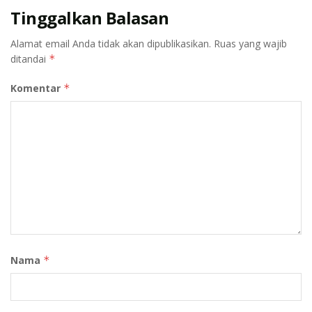
memiliki hunian yang layak, aman, dan bermartabat.
Tinggalkan Balasan
Tags:
Bantuan Pemerintah
BNPB
Dana Tunggu Hunian
Alamat email Anda tidak akan dipublikasikan.
Ruas yang wajib
ditandai
*
Kabar5News
Korban Bencana
Mobilisasi Nasional
Presiden Prabowo Subianto
Renovasi Rumah
Komentar
*
Sumatera
Nama
*