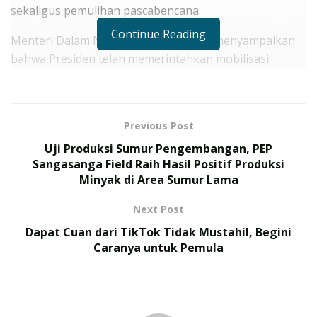
sekaligus pemulihan pascabencana.
Continue Reading
Menteri Dalam Negeri Tito Karnavian menyampaikan
bahwa Presiden telah memerintahkan mobilisasi
nasional dengan melibatkan TNI, Polri, BNPB,
Basarnas, serta kementerian terkait untuk bergerak
cepat ke daerah terdampak. Penanganan tidak hanya
Previous Post
difokuskan pada evakuasi dan bantuan logistik, tetapi
Uji Produksi Sumur Pengembangan, PEP
juga pada pemulihan kehidupan masyarakat, terutama
Sangasanga Field Raih Hasil Positif Produksi
tempat tinggal warga yang rusak.
Minyak di Area Sumur Lama
RELATED POSTS
Next Post
Dapat Cuan dari TikTok Tidak Mustahil, Begini
175 Prajurit TNI Rampungkan Misi Perdamaian PBB di
Caranya untuk Pemula
Kongo, Terima Satyalancana Santi Dharma
TNI Gelar Latihan Terintegrasi 2026, Ini Daftar
Operasi Gabungan yang Ditampilkan