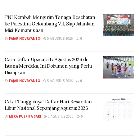
sebesar Rp600 ribu per bulan selama tiga bulan, yang
dibayarkan sekaligus Rp1,8 juta, bagi warga yang
TNI Kembali Mengirim Tenaga Kesehatan
masih menunggu pembangunan rumah tetap atau
ke Palestina Gelombang VII, Siap Jalankan
memilih tinggal sementara di tempat lain.
Misi Kemanusiaan
BY
FAJAR NOVRYANTO
5 AGUSTUS 2026
0
Mendagri menegaskan bahwa anggaran bantuan
tersebut telah disetujui dan disalurkan melalui BNPB
untuk segera dieksekusi. Ia juga mengingatkan
Cara Daftar Upacara 17 Agustus 2026 di
pentingnya validasi data dari pemerintah daerah agar
Istana Merdeka, Ini Dokumen yang Perlu
Disiapkan
penyaluran bantuan tepat sasaran dan akuntabel,
BY
FAJAR NOVRYANTO
5 AGUSTUS 2026
0
mengingat dana yang digunakan merupakan uang
negara yang harus dipertanggungjawabkan. Proses
pendataan turut melibatkan Badan Pusat Statistik
Catat Tanggalnya! Daftar Hari Besar dan
guna memastikan keakuratan.
Libur Nasional Sepanjang Agustus 2026
BY
MERA PUSPITA SARI
5 AGUSTUS 2026
0
Dengan langkah tersebut, pemerintah menegaskan
komitmennya untuk bergerak cepat dan memastikan
setiap warga terdampak bencana dapat kembali