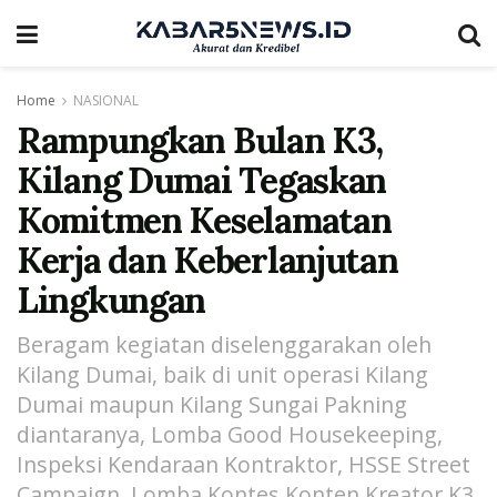
Home
NASIONAL
Rampungkan Bulan K3,
Kilang Dumai Tegaskan
Komitmen Keselamatan
Kerja dan Keberlanjutan
Lingkungan
Beragam kegiatan diselenggarakan oleh
Kilang Dumai, baik di unit operasi Kilang
Dumai maupun Kilang Sungai Pakning
diantaranya, Lomba Good Housekeeping,
Inspeksi Kendaraan Kontraktor, HSSE Street
Campaign, Lomba Kontes Konten Kreator K3,