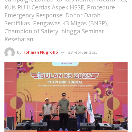
Kuis RU II Cerdas Aspek HSSE, Procedure
Emergency Response, Donor Darah,
Sertifikasi Pengawas K3 Migas (BNSP),
Champion of Safety, hingga Seminar
Kesehatan.
by
Irohman Nugroho
28 Februari 2025