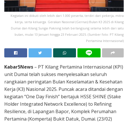
Kegiatan ini diikuti oleh lebih dari 1.000 peserta, terdiri dari pekerja, mitra
kerja, serta keluarga. Gerakan Nasional (Gernas) Bulan K3 2025 di Kilang
Dumai dan Kilang Sungai Pakning telah berlangsung selama lebih dari satu
bulan, mulai 13 Januari hingga 23 Februari 2025. (Sumber foto: PT Kilang
Pertamina Internasional)
Kabar5News
– PT Kilang Pertamina Internasional (KPI)
unit Dumai telah sukses menyelesaikan seluruh
rangkaian peringatan Bulan Keselamatan & Kesehatan
Kerja (K3) Nasional 2025. Puncak acara ditandai dengan
kegiatan “One Day Finish” bertajuk HSSE SHINE (Stake
Holder Integrated Network Excellence) to Refining
Resilience, di Lapangan Bapor, Komplek Perumahan
Pertamina (Komperta) Bukit Datuk, Dumai. (23/02)