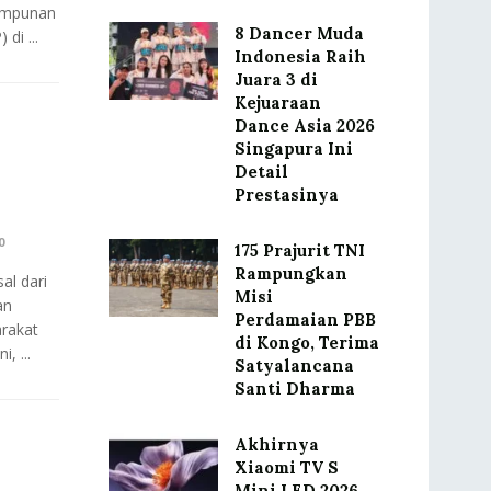
Himpunan
8 Dancer Muda
di ...
Indonesia Raih
Juara 3 di
Kejuaraan
Dance Asia 2026
Singapura Ini
Detail
Prestasinya
0
175 Prajurit TNI
Rampungkan
al dari
Misi
an
Perdamaian PBB
arakat
di Kongo, Terima
, ...
Satyalancana
Santi Dharma
Akhirnya
Xiaomi TV S
Mini LED 2026