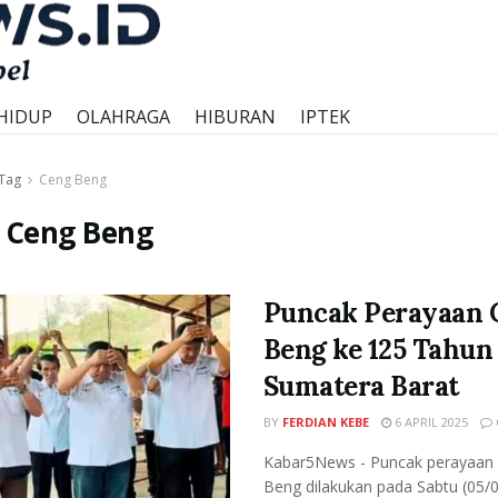
HIDUP
OLAHRAGA
HIBURAN
IPTEK
Tag
Ceng Beng
:
Ceng Beng
Puncak Perayaan 
Beng ke 125 Tahun 
Sumatera Barat
BY
FERDIAN KEBE
6 APRIL 2025
Kabar5News - Puncak perayaan
Beng dilakukan pada Sabtu (05/0