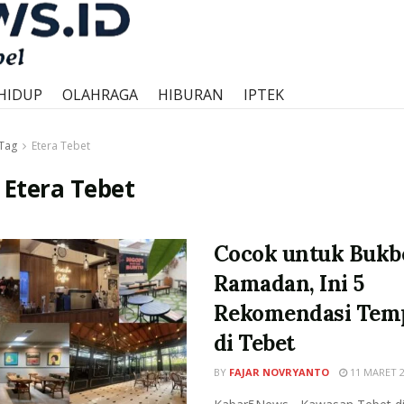
HIDUP
OLAHRAGA
HIBURAN
IPTEK
Tag
Etera Tebet
:
Etera Tebet
Cocok untuk Bukb
Ramadan, Ini 5
Rekomendasi Tem
di Tebet
BY
FAJAR NOVRYANTO
11 MARET 2