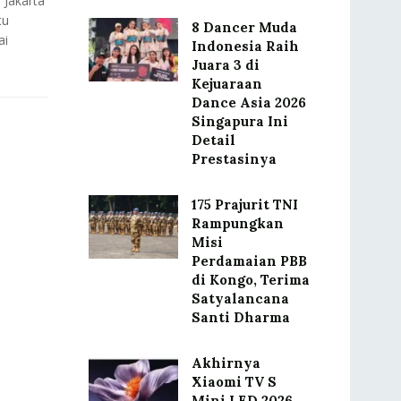
 Jakarta
tu
8 Dancer Muda
ai
Indonesia Raih
Juara 3 di
Kejuaraan
Dance Asia 2026
Singapura Ini
Detail
Prestasinya
175 Prajurit TNI
Rampungkan
Misi
Perdamaian PBB
di Kongo, Terima
Satyalancana
Santi Dharma
Akhirnya
Xiaomi TV S
Mini LED 2026