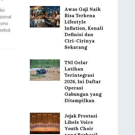
Awas Gaji Naik
isi
Bisa Terkena
sional
Lifestyle
sono
Inflation, Kenali
sebut
Definisi dan
Ciri-Cirinya
Sekarang
TNI Gelar
Latihan
Terintegrasi
2026, Ini Daftar
Operasi
Gabungan yang
Ditampilkan
Jejak Prestasi
Libels Voice
Youth Choir
yang Berhasil