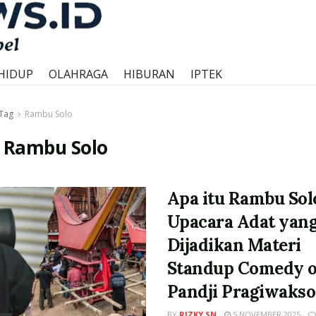
HIDUP
OLAHRAGA
HIBURAN
IPTEK
Tag
Rambu Solo
:
Rambu Solo
Apa itu Rambu Sol
Upacara Adat yan
Dijadikan Materi
Standup Comedy o
Pandji Pragiwaks
BY
RIZKY SN
5 NOVEMBER 2025