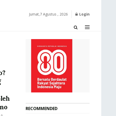
Jumat,7 Agustus , 2026
Login
o?
g
leh
ono
RECOMMENDED
0