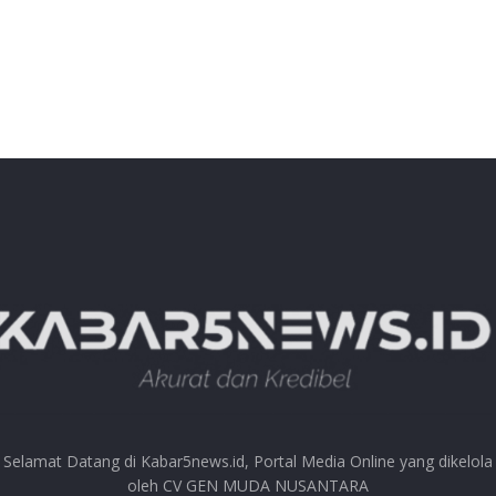
Selamat Datang di Kabar5news.id, Portal Media Online yang dikelola
oleh CV GEN MUDA NUSANTARA