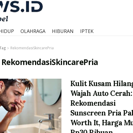
HIDUP
OLAHRAGA
HIBURAN
IPTEK
Tag
RekomendasiSkincarePria
:
RekomendasiSkincarePria
Kulit Kusam Hilan
Wajah Auto Cerah:
Rekomendasi
Sunscreen Pria Pa
Worth It, Harga Mu
Rp30 Ribuan