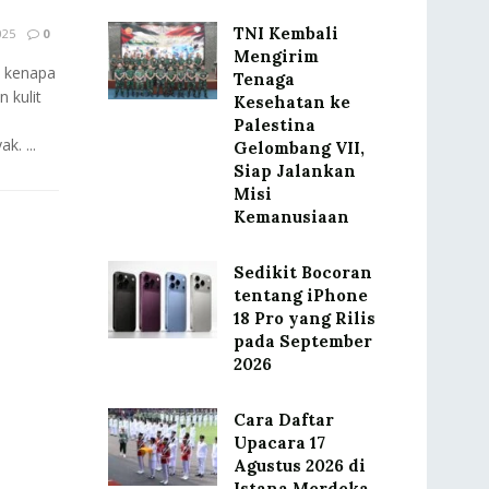
TNI Kembali
025
0
Mengirim
 kenapa
Tenaga
 kulit
Kesehatan ke
Palestina
k. ...
Gelombang VII,
Siap Jalankan
Misi
Kemanusiaan
Sedikit Bocoran
tentang iPhone
18 Pro yang Rilis
pada September
2026
Cara Daftar
Upacara 17
Agustus 2026 di
Istana Merdeka,