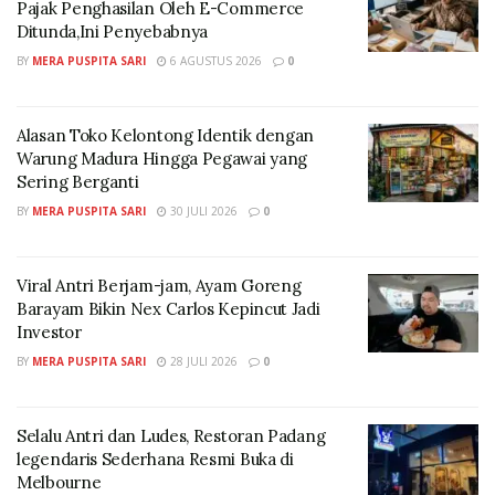
Pajak Penghasilan Oleh E-Commerce
Ditunda,Ini Penyebabnya
Pura Ulun Danu Beratan Bedugul salah satu ikon di
BY
MERA PUSPITA SARI
6 AGUSTUS 2026
0
pulau Bali. [Foto : Google]
Rute utama yang direncanakan mencakup perjalanan
Alasan Toko Kelontong Identik dengan
dari bandara menuju Seminyak, Kuta dan Uluwatu
Warung Madura Hingga Pegawai yang
menggunakan jalur laut.
Sering Berganti
BY
MERA PUSPITA SARI
30 JULI 2026
0
Uji coba telah dilakukan dengan kapal Jukung atau
Cadik, memerlukan waktu tempuh sekitar 35 – 40
menit.
Viral Antri Berjam-jam, Ayam Goreng
Barayam Bikin Nex Carlos Kepincut Jadi
Namun, jika menggunakan kapal yang dirancang
Investor
khusus, perjalanan diperkirakan hanya memakan
BY
MERA PUSPITA SARI
28 JULI 2026
0
waktu 25-30 menit hingga Uluwatu.
Pemerintah berharap dengan adanya inisiatif dan
Selalu Antri dan Ludes, Restoran Padang
inovasi tersebut, tak hanya bisa mengurai kemacetan.
legendaris Sederhana Resmi Buka di
Melbourne
Namun, menjadi daya tarik tersendiri seperti Bali