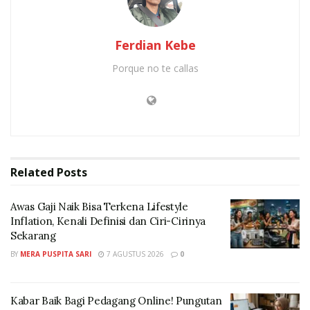
meningkatkan konektivitas ke destinasi wisata
unggulan seperti Bali, Labuan Bajo dan Sumba.
Ferdian Kebe
Langkah ini diharapkan dapat memperkuat sektor
Porque no te callas
pariwisata berbasis kelautan serta menciptakan sistem
transportasi yang lebih efisien dan ramah lingkungan.
Related
Posts
Awas Gaji Naik Bisa Terkena Lifestyle
Inflation, Kenali Definisi dan Ciri-Cirinya
Sekarang
BY
MERA PUSPITA SARI
7 AGUSTUS 2026
0
Kabar Baik Bagi Pedagang Online! Pungutan