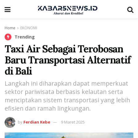
Home
EKONOMI
Trending
Taxi Air Sebagai Terobosan
Baru Transportasi Alternatif
di Bali
Langkah ini diharapkan dapat memperkuat
sektor pariwisata berbasis kelautan serta
menciptakan sistem transportasi yang lebih
efisien dan ramah lingkungan.
by
Ferdian Kebe
9 Maret 2025