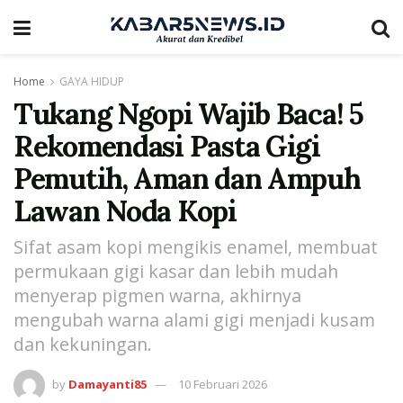
Home
GAYA HIDUP
Tukang Ngopi Wajib Baca! 5
Rekomendasi Pasta Gigi
Pemutih, Aman dan Ampuh
Lawan Noda Kopi
Sifat asam kopi mengikis enamel, membuat
permukaan gigi kasar dan lebih mudah
menyerap pigmen warna, akhirnya
mengubah warna alami gigi menjadi kusam
dan kekuningan.
by
Damayanti85
10 Februari 2026