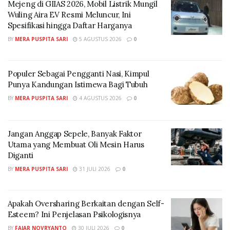
Mejeng di GIIAS 2026, Mobil Listrik Mungil
Wuling Aira EV Resmi Meluncur, Ini
Spesifikasi hingga Daftar Harganya
BY
MERA PUSPITA SARI
5 AGUSTUS 2026
0
Populer Sebagai Pengganti Nasi, Kimpul
Punya Kandungan Istimewa Bagi Tubuh
BY
MERA PUSPITA SARI
4 AGUSTUS 2026
0
Jangan Anggap Sepele, Banyak Faktor
Utama yang Membuat Oli Mesin Harus
Diganti
BY
MERA PUSPITA SARI
31 JULI 2026
0
Apakah Oversharing Berkaitan dengan Self-
Esteem? Ini Penjelasan Psikologisnya
BY
FAJAR NOVRYANTO
30 JULI 2026
0