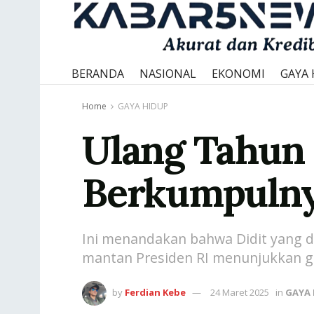
BERANDA
NASIONAL
EKONOMI
GAYA 
Home
GAYA HIDUP
Ulang Tahun 
Berkumpulny
Ini menandakan bahwa Didit yang d
mantan Presiden RI menunjukkan g
by
Ferdian Kebe
24 Maret 2025
in
GAYA 