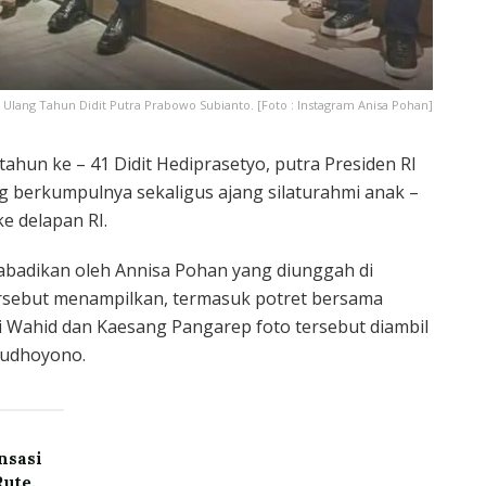
lang Tahun Didit Putra Prabowo Subianto. [Foto : Instagram Anisa Pohan]
ahun ke – 41 Didit Hediprasetyo, putra Presiden RI
g berkumpulnya sekaligus ajang silaturahmi anak –
e delapan RI.
abadikan oleh Annisa Pohan yang diunggah di
ersebut menampilkan, termasuk potret bersama
i Wahid dan Kaesang Pangarep foto tersebut diambil
Yudhoyono.
nsasi
Rute,