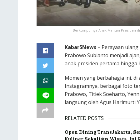
Berkumpulnya Anak Mantan Presiden di U
Kabar5News
– Perayaan ulang t
Prabowo Subianto menjadi ajan
anak presiden pertama hingga k
Momen yang berbahagia ini, di 
Instagramnya, berbagai foto t
Prabowo, Titiek Soeharto, Yenn
langsung oleh Agus Harimurti 
RELATED POSTS
Open Dining TransJakarta, Se
Kuliner Sekaligus Wisata, Ini 