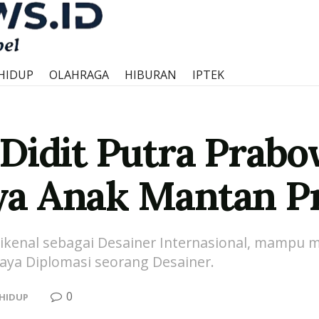
HIDUP
OLAHRAGA
HIBURAN
IPTEK
Didit Putra Prabo
a Anak Mantan Pr
ikenal sebagai Desainer Internasional, mampu m
aya Diplomasi seorang Desainer.
0
HIDUP