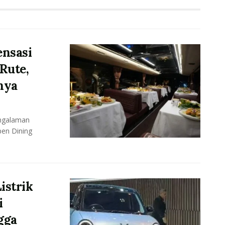
ensasi
 Rute,
tnya
ngalaman
pen Dining
istrik
i
gga