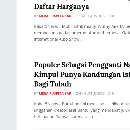
Daftar Harganya
BY
MERA PUSPITA SARI
5 AGUSTUS 2026
0
Kabar5News - Mobil listrik mungil Wuling Aira EV be
mempesona pada pameran otomotif terbesar Gaik
International Auto Show...
Populer Sebagai Pengganti Na
Kimpul Punya Kandungan Is
Bagi Tubuh
BY
MERA PUSPITA SARI
4 AGUSTUS 2026
0
Kabar5News - Baru-baru ini media sosial diheboh
unggahan kreator asal Bantul yang mendapat julu
Ketahanan Pangan karena rajin...