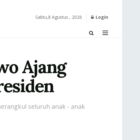
Sabtu,8 Agustus , 2026
Login
wo Ajang
esiden
erangkul seluruh anak - anak