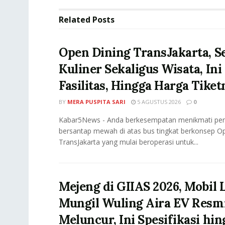
Related
Posts
Open Dining TransJakarta, S
Kuliner Sekaligus Wisata, Ini
Fasilitas, Hingga Harga Tike
BY
MERA PUSPITA SARI
5 AGUSTUS 2026
0
Kabar5News - Anda berkesempatan menikmati pe
bersantap mewah di atas bus tingkat berkonsep O
TransJakarta yang mulai beroperasi untuk...
Mejeng di GIIAS 2026, Mobil L
Mungil Wuling Aira EV Resm
Meluncur, Ini Spesifikasi hin