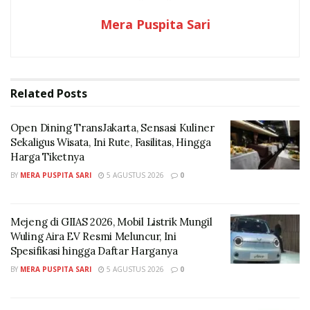
kerja untuk istirahat di rumah. Supaya tubuh tidak
Mera Puspita Sari
kaget saat harus kembali aktif keesokan harinya.
Masih ada cara lain untuk mendorong semangat kerja
pasca libur, berikut ulasan singkatnya yang dilansir
Related
Posts
dari berbagai sumber:
1. Buat Skala Prioritas
Open Dining TransJakarta, Sensasi Kuliner
Sekaligus Wisata, Ini Rute, Fasilitas, Hingga
Jangan langsung menyelesaikan semua pekerjaan
Harga Tiketnya
menumpuk pada satu waktu. Tulis semua tugas yang
BY
MERA PUSPITA SARI
5 AGUSTUS 2026
0
harus diselesaikan.
Lalu, Urutkan pekerjaan dari yang paling mudah atau
Mejeng di GIIAS 2026, Mobil Listrik Mungil
Wuling Aira EV Resmi Meluncur, Ini
mendesak. Selesaikan tugas secara bertahap agar
Spesifikasi hingga Daftar Harganya
fokus Anda tidak terpecah.
BY
MERA PUSPITA SARI
5 AGUSTUS 2026
0
2. Atur Ulang Jam Tidur