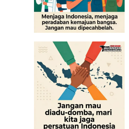
Tags:
BeritaGayaHidup
BeritaHariIni
BeritaTerkini
BeritaUpdate
beritaviral
cara mengatasi rasa malas saat pertama aktivitas
cara mengembalikan semangat setelah long weekend
Long Weekend