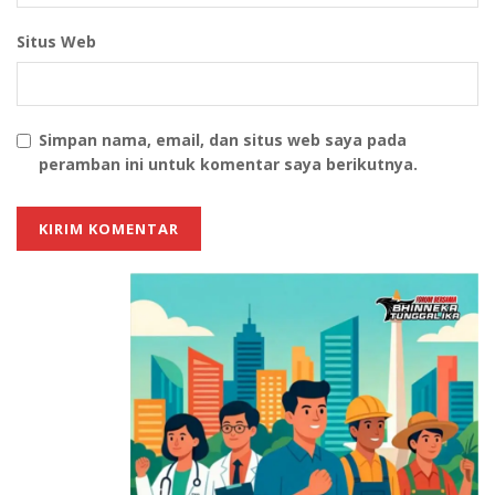
buah-buahan untuk meningkatkan energi tubuh.
Situs Web
5. Tetapkan Waktu Mengobrol Singkat dengan Rekan
Kerja
Kembali ke rutinitas bukan berarti Anda harus
Simpan nama, email, dan situs web saya pada
peramban ini untuk komentar saya berikutnya.
langsung mengisolasi diri dengan tumpukan tugas.
Mulai saja dengan meluangkan waktu beberapa menit
untuk sekedar menyapa rekan kerja atau tim.
Buka suasana dengan menceritakan momen seru
liburan, karena interaksi seperti itu dapat dipakai
sebagai pemanasan emosional sebelum bekerja.
Itulah cara mudah mengembalikan semangat saat
musim libur panjang telah berakhir, sehingga Anda
bisa menjalani hari esok dengan kondisi prima tanpa
keluhan apapun.