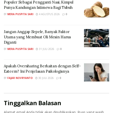
Jadwal tidur yang berantakan selama liburan sering
Populer Sebagai Pengganti Nasi, Kimpul
Punya Kandungan Istimewa Bagi Tubuh
menjadi penyebab utama tubuh menjadi lemas dan
malas.
BY
MERA PUSPITA SARI
4 AGUSTUS 2026
0
Anda bisa mengembalikan jam biologis dengan tidur
Jangan Anggap Sepele, Banyak Faktor
lebih awal. Sebaiknya menghindari penggunaan ponsel
Utama yang Membuat Oli Mesin Harus
atau begadang sebelum hari pertama masuk kerja
Diganti
Anda harus memastikan durasi tidur malam tercukupi
BY
MERA PUSPITA SARI
31 JULI 2026
0
sekitar 7 sampai 8 jam.
Apakah Oversharing Berkaitan dengan Self-
3. Merapikan Ruang Kerja
Esteem? Ini Penjelasan Psikologisnya
Lingkungan sekitar sangat mempengaruhi suasana
BY
FAJAR NOVRYANTO
30 JULI 2026
0
hati (mood) dan kenyamanan Anda saat berpikir.
Coba mulai terapkan cara sederhana seperti
membersihkan meja kerja dari debu atau kertas
Tinggalkan Balasan
berserakan, menata ulang posisi barang supaya
Alamat email Anda tidak akan dipublikasikan.
Ruas yang wajib