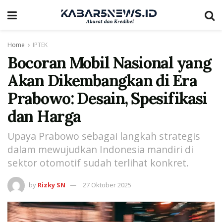
Home
IPTEK
Bocoran Mobil Nasional yang
Akan Dikembangkan di Era
Prabowo: Desain, Spesifikasi
dan Harga
Upaya Prabowo sebagai langkah strategis
dalam mewujudkan Indonesia mandiri di
sektor otomotif sudah terlihat konkret.
by
Rizky SN
27 Oktober 2025