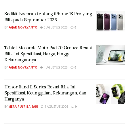
tetap terjangkau bagi masyarakat.
Sedikit Bocoran tentang iPhone 18 Pro yang
Langkah ini bukan sekadar proyek otomotif semata,
Rilis pada September 2026
tetapi juga menjadi simbol kemandirian industri
BY
FAJAR NOVRYANTO
5 AGUSTUS 2026
0
nasional yang sejalan dengan visi Presiden Prabowo
untuk memperkuat fondasi teknologi dan produksi
dalam negeri. Indonesia pun berpeluang menapaki
Tablet Motorola Moto Pad 70 Groove Resmi
Rilis, Ini Spesifikasi, Harga, hingga
babak baru sebagai pemain penting dalam industri
Kekurangannya
kendaraan listrik dunia.
BY
FAJAR NOVRYANTO
4 AGUSTUS 2026
0
Tags:
Industri Otomotif
Langkah Konkret Prabowo
Mobil SUV Nasional
Otomotif Indonesia
Honor Band 11 Series Resmi Rilis, Ini
Otomotif Nasional
Spesifikasi, Keunggulan, Kekurangan, dan
Harganya
BY
MERA PUSPITA SARI
4 AGUSTUS 2026
0