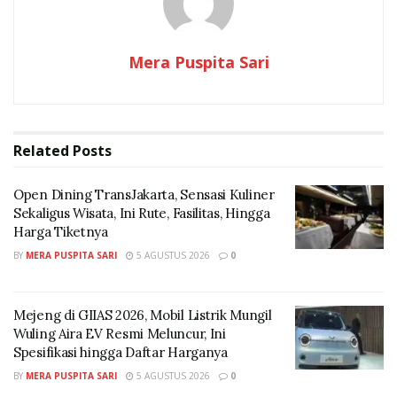
pembobolan rekening hingga sanksi hukum tegas bagi
siapa saja yang masih nekat mengaksesnya.
Mera Puspita Sari
Penjabaran singkat terkait risiko teknis maupun
hukum yang akan dialami pengguna, diulas singkat
dalam artikel ini.
Related
Posts
Risiko Teknis Situs Streaming LK21 dan IndoXXI
Pengguna yang nekat mengakses situs bajakan seperti
Open Dining TransJakarta, Sensasi Kuliner
Sekaligus Wisata, Ini Rute, Fasilitas, Hingga
LK21 serta IndoXXI akan langsung menghadapi
Harga Tiketnya
berbagai risiko teknis.
BY
MERA PUSPITA SARI
5 AGUSTUS 2026
0
Umumnya situs tersebut banyak ditunggangi oleh iklan
pop-up agresif, script mencurigakan, redirect otomatis
Mejeng di GIIAS 2026, Mobil Listrik Mungil
yang mampu membawa malware masuk ke perangkat.
Wuling Aira EV Resmi Meluncur, Ini
Spesifikasi hingga Daftar Harganya
Risiko berupa adanya spyware, ransomware,
BY
MERA PUSPITA SARI
5 AGUSTUS 2026
0
keylogger, crypto jacking yang mampu membuat