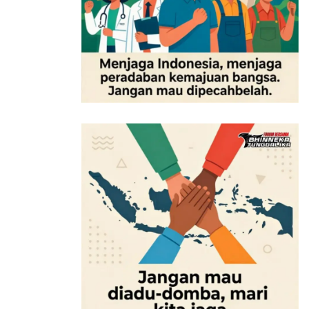
melakukan pembayaran royalti.
Tags:
BeritaGayaHidup
BeritaHariIni
BeritaTerkini
BeritaUpdate
beritaviral
IndoXXI
LK21
risiko phising situs LK21 dan IndoXXI
sanksi hukum pengakses LK21 dan IndoXXI
sanksi hukum pengelola LK21 dan IndoXX1
Situs LK21 dan IndoXXI
solusi pengganti LK21 dan IndoXXI