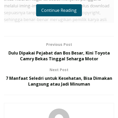
melalui iming-iming nonton film gratis plus download
Continue Reading
sepuasnya tanpa mempertimbangkan copyright,
sehingga benar-benar merugikan pemilik karya asli.
RELATED POSTS
Open Dining TransJakarta, Sensasi Kuliner
Previous Post
Sekaligus Wisata, Ini Rute, Fasilitas, Hingga Harga
Dulu Dipakai Pejabat dan Bos Besar, Kini Toyota
Tiketnya
Camry Bekas Tinggal Seharga Motor
Mejeng di GIIAS 2026, Mobil Listrik Mungil Wuling
Next Post
Aira EV Resmi Meluncur, Ini Spesifikasi hingga
Daftar Harganya
7 Manfaat Seledri untuk Kesehatan, Bisa Dimakan
Langsung atau Jadi Minuman
Sesuatu bersifat gratis memang tidak selamanya
positif, seperti situs streaming ilegal LK21 dan IndoXXI
yang menempel berbagai risiko serius bagi pengguna.
Mulai dari serangan virus, pencurian data pribadi,