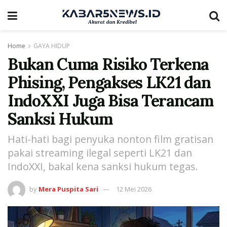
Home
GAYA HIDUP
Bukan Cuma Risiko Terkena
Phising, Pengakses LK21 dan
IndoXXI Juga Bisa Terancam
Sanksi Hukum
Hati-hati bagi penyuka nonton film gratisan
pakai streaming ilegal seperti LK21 dan
IndoXXI, bakal kena sanksi hukum tegas.
by
Mera Puspita Sari
12 Mei 2026