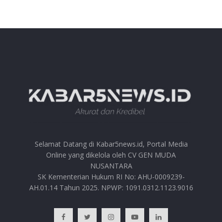
Selamat Datang di Kabar5news.id, Portal Media
Online yang dikelola oleh CV GEN MUDA
NUSANTARA
SK Kementerian Hukum RI No: AHU-0009239-
AH.01.14 Tahun 2025. NPWP: 1091.0312.1123.9016