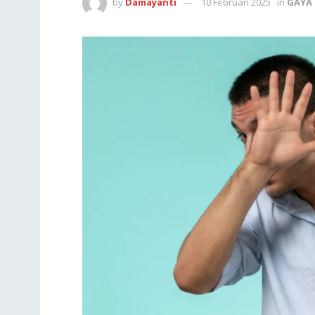
by
Damayanti
10 Februari 2025
in
GAYA