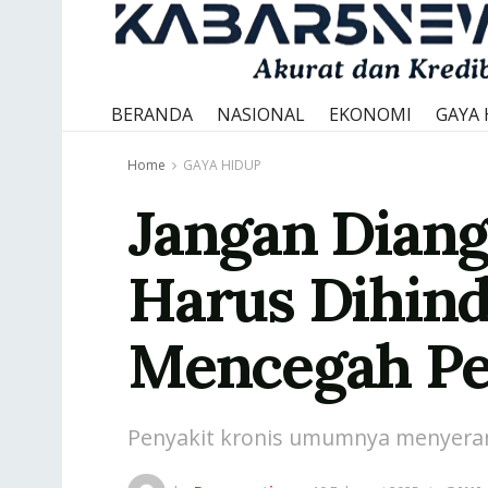
BERANDA
NASIONAL
EKONOMI
GAYA 
Home
GAYA HIDUP
Jangan Diang
Harus Dihind
Mencegah Pe
Penyakit kronis umumnya menyerang