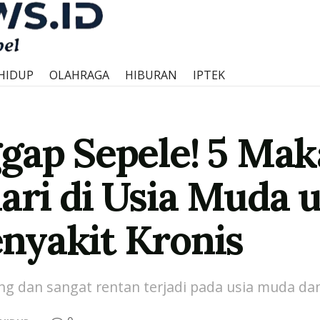
HIDUP
OLAHRAGA
HIBURAN
IPTEK
gap Sepele! 5 Ma
ari di Usia Muda 
nyakit Kronis
 dan sangat rentan terjadi pada usia muda dan