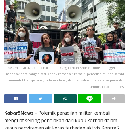
Sejumlah aktivis dan pihak pendukung korban Andrie Yunus menggelar aksi
menolak persidangan kasus penyiraman air keras di peradilan militer, sambil
menuntut transparansi, independensi, dan pengalihan perkara ke peradilan
umum. Foto: Pinterest
Kabar5News
– Polemik peradilan militer kembali
menguat seiring penolakan dari kubu korban dalam
kasus penyiraman air keras terhadap aktivis KontraS,