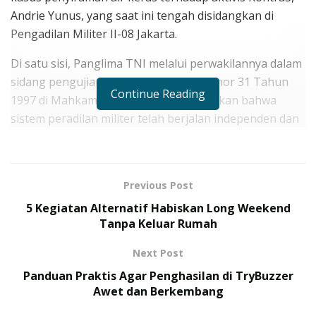
Andrie Yunus, yang saat ini tengah disidangkan di
Pengadilan Militer II-08 Jakarta.
Di satu sisi, Panglima TNI melalui perwakilannya dalam
sidang pengujian Undang-Undang Nomor 31 Tahun
Continue Reading
1997 di Mahkamah Konstitusi menegaskan bahwa
sistem peradilan militer telah berjalan independen dan
transparan sesuai prinsip hukum yang berlaku.
RELATED POSTS
Previous Post
175 Prajurit TNI Rampungkan Misi Perdamaian PBB di
5 Kegiatan Alternatif Habiskan Long Weekend
Kongo, Terima Satyalancana Santi Dharma
Tanpa Keluar Rumah
TNI Gelar Latihan Terintegrasi 2026, Ini Daftar
Next Post
Operasi Gabungan yang Ditampilkan
Panduan Praktis Agar Penghasilan di TryBuzzer
Awet dan Berkembang
Irjen TNI Laksamana Madya TNI Hersan
menyampaikan bahwa kekhawatiran mengenai