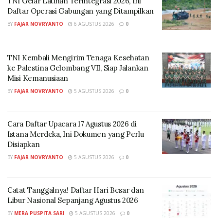
TNI Gelar Latihan Terintegrasi 2026, Ini
Daftar Operasi Gabungan yang Ditampilkan
Namun di sisi lain, kubu Andrie Yunus melalui Tim
BY
FAJAR NOVRYANTO
6 AGUSTUS 2026
0
Advokasi untuk Demokrasi (TAUD) justru
menyampaikan penolakan tegas terhadap proses
peradilan militer. Penolakan tersebut disampaikan
TNI Kembali Mengirim Tenaga Kesehatan
ke Palestina Gelombang VII, Siap Jalankan
melalui surat resmi sekaligus pernyataan hak ingkar
Misi Kemanusiaan
korban.
BY
FAJAR NOVRYANTO
5 AGUSTUS 2026
0
“Bersama dengan kuasa hukum dari Tim Advokasi
untuk Demokrasi, KontraS mewakili Andrie Yunus
Cara Daftar Upacara 17 Agustus 2026 di
mengirimkan surat penolakan untuk pemeriksaan
Istana Merdeka, Ini Dokumen yang Perlu
sidang di Pengadilan Militer II-08 Jakarta,” ujar
Disiapkan
perwakilan KontraS.
BY
FAJAR NOVRYANTO
5 AGUSTUS 2026
0
TAUD menilai bahwa perkara penyiraman air keras
terhadap warga sipil merupakan tindak pidana umum
Catat Tanggalnya! Daftar Hari Besar dan
yang seharusnya diperiksa di peradilan umum, bukan
Libur Nasional Sepanjang Agustus 2026
peradilan militer. Mereka menyoroti adanya potensi
BY
MERA PUSPITA SARI
5 AGUSTUS 2026
0