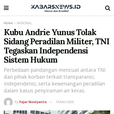
Home
NASIONAL
Kubu Andrie Yunus Tolak
Sidang Peradilan Militer, TNI
Tegaskan Independensi
Sistem Hukum
Perbedaan pandangan mencuat antara TNI
dan pihak korban terkait transparansi,
independensi, serta kewenangan peradilan
dalam kasus penyiraman air keras.
by
Fajar Novryanto
14 Mei 2026