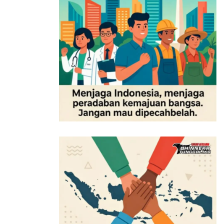
menekankan disiplin dan sistem internal, dengan
tuntutan masyarakat sipil yang mengedepankan
transparansi, akuntabilitas, serta perlindungan korban
dalam proses hukum.
Kasus ini pun menjadi sorotan publik, sekaligus
menguji sejauh mana sistem hukum mampu
menghadirkan keadilan yang tidak hanya sah secara
prosedural, tetapi juga dirasakan adil oleh masyarakat.
Tags:
Andrie Yunus
hukum.
Indonesia
Kabar5News
KontraS
Mahkamah Agung
Mahkamah Konstitusi
Peradilan Militer
TNI