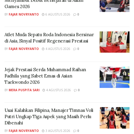
Menyambut Debut Bersejarah di Asian
melontarkan pertanyaan kepada Nyland.
Games 2026
“Mau ke mana arahnya?”
BY
FAJAR NOVRYANTO
6 AGUSTUS 2026
0
Nyland yang sebelumnya sukses menggagalkan penalti
Bruno Guimaraes tak gentar membalas tantangan
Atlet Muda Sepatu Roda Indonesia Bersinar
di Asia, Sinyal Positif Regenerasi Prestasi
tersebut.
BY
FAJAR NOVRYANTO
4 AGUSTUS 2026
0
“Saya akan menepisnya. Saya akan menepisnya.”
Meski mendapat tekanan psikologis, Neymar tetap
Jejak Prestasi Serda Muhammad Raihan
menunjukkan ketenangannya. Penyerang berusia 34
Fadhila yang Sabet Emas di Asian
tahun itu berhasil mengecoh Nyland dan mengirim
Taekwondo 2026
bola ke gawang Norwegia.
BY
MERA PUSPITA SARI
4 AGUSTUS 2026
0
Usai mencetak gol, Neymar kembali memberikan
respons kepada sang kiper.
Usai Kalahkan Filipina, Manajer Timnas Voli
Putri Ungkap Tiga Aspek yang Masih Perlu
“Bukan padaku! Bukan padaku!”
Dibenahi
BY
FAJAR NOVRYANTO
3 AGUSTUS 2026
0