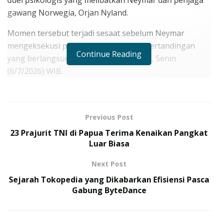
gawang Norwegia, Orjan Nyland.
Momen tersebut terjadi sesaat sebelum Neymar
mengeksekusi penalti di penghujung pertandingan
Continue Reading
yang berlangsung di New York Stadium, Senin
(6/7/2026) WIB.
RELATED POSTS
Jelang Laga Persahabatan Chelsea vs AC Milan di
Previous Post
GBK Jakarta, Ada Sejumlah Fakta Menarik yang
23 Prajurit TNI di Papua Terima Kenaikan Pangkat
Patut Dinantikan
Luar Biasa
Bawa Pulang 15 Medali, MMA Indonesia Siap
Next Post
Menyambut Debut Bersejarah di Asian Games 2026
Sejarah Tokopedia yang Dikabarkan Efisiensi Pasca
Gabung ByteDance
Brasil harus mengakhiri perjalanan mereka di Piala
Dunia setelah takluk 1-2 dari Norwegia. Erling Haaland
menjadi aktor utama kemenangan tim Skandinavia