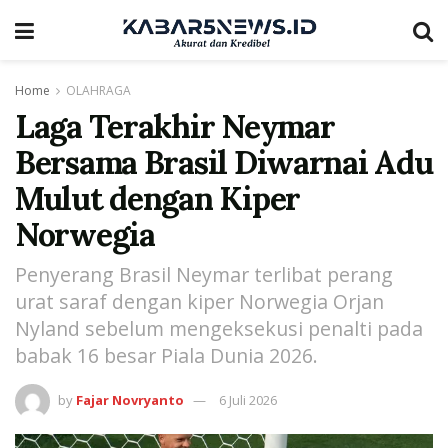
Home
OLAHRAGA
Laga Terakhir Neymar
Bersama Brasil Diwarnai Adu
Mulut dengan Kiper
Norwegia
Penyerang Brasil Neymar terlibat perang
urat saraf dengan kiper Norwegia Orjan
Nyland sebelum mengeksekusi penalti pada
babak 16 besar Piala Dunia 2026.
by
Fajar Novryanto
6 Juli 2026