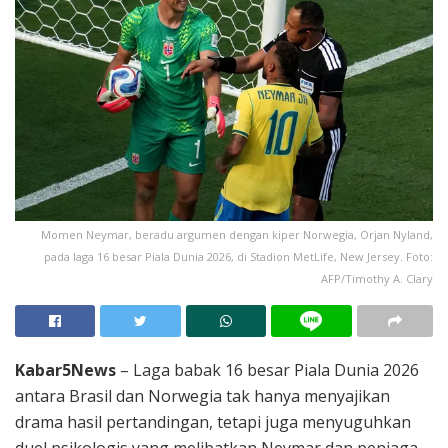
Momen Neymar, beradu argumen dengan kiper Norwegia, Orjan Nyland,
pada laga 16 besar Piala Dunia 2026, di Stadion MetLife, New Jersey. Foto:
AFP/Timothy A. Clary
Kabar5News
– Laga babak 16 besar Piala Dunia 2026
antara Brasil dan Norwegia tak hanya menyajikan
drama hasil pertandingan, tetapi juga menyuguhkan
duel psikologis yang melibatkan Neymar dan penjaga