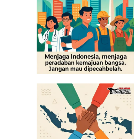
ide-ide baru. Saya yakin kekalahan ini bukanlah akhir,
melainkan awal dari sebuah siklus baru.”
Meski gagal membawa Brasil melaju ke perempat final,
Neymar tetap meninggalkan jejak melalui gol dan
momen duel mental yang menjadi sorotan. Laga ini
sekaligus menandai berakhirnya satu era penting
dalam perjalanan sang penyerang bersama Selecao.
Tags:
"FIFA World Cup 2026"
"Sepak Bola Dunia"
Adu Mulut Neymar
Babak 16 Besar
Brasil
Bruno Guimaraes
Carlo Ancelotti
Casemiro
Erling Haaland
Kabar5News
Neymar
Norwegia
Orjan Nyland
Piala Dunia 2026
Timnas Brasil