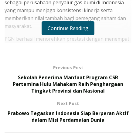
sebagai perusahaan penyalur gas bumi di Indonesia
yang mampu menjaga konsistensi kinerja serta
memberikan nilai tambah bagi pemegang saham dan
masyarakat.
Continue Reading
PGN berhasil menorehkan prestasi dengan menempati
tiga kategori sekaligus, yaitu Main Indeks, High
Dividend, dan Big Market Cap (BMC) yang diumumkan
dalam acara Malam Apresiasi Emiten 2025. Evaluasi
Previous Post
dilakukan berdasarkan kinerja keuangan, tata kelola,
Sekolah Penerima Manfaat Program CSR
dan strategi keberlanjutan yang terbukti memberikan
Pertamina Hulu Mahakam Raih Penghargaan
dampak positif.
Tingkat Provinsi dan Nasional
RELATED POSTS
Next Post
Prabowo Tegaskan Indonesia Siap Berperan Aktif
175 Prajurit TNI Rampungkan Misi Perdamaian PBB di
dalam Misi Perdamaian Dunia
Kongo, Terima Satyalancana Santi Dharma
TNI Gelar Latihan Terintegrasi 2026, Ini Daftar