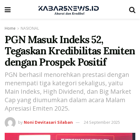
Home
NASIONAL
PGN Masuk Indeks 52,
Tegaskan Kredibilitas Emiten
dengan Prospek Positif
PGN berhasil menorehkan prestasi dengan
menempati tiga kategori sekaligus, yaitu
Main Indeks, High Dividend, dan Big Market
Cap yang diumumkan dalam acara Malam
Apresiasi Emiten 2025.
by
Noni Devitasari Silaban
24 September 2025