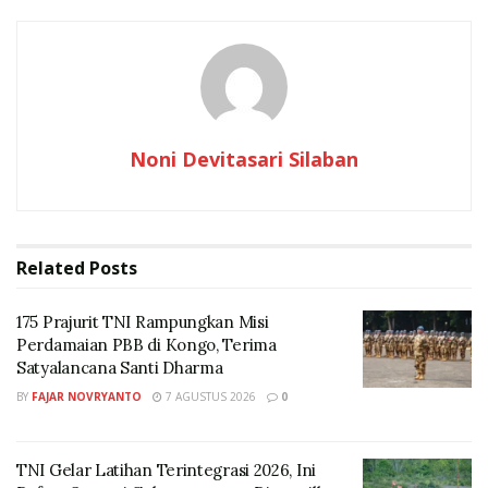
Operasi Gabungan yang Ditampilkan
Noni Devitasari Silaban
Related
Posts
(Foto: dok. PT. Perusahaan Gas Negara Tbk (PGN)
175 Prajurit TNI Rampungkan Misi
Corporate Secretary PGN, Fajriyah Usman,
Perdamaian PBB di Kongo, Terima
menyampaikan apresiasi kepada seluruh perwira PGN
Satyalancana Santi Dharma
atas kontribusinya yang telah mengantarkan
BY
FAJAR NOVRYANTO
7 AGUSTUS 2026
0
perusahaan meraih penghargaan ini.
“Masuknya PGN dalam Indeks 52 menunjukkan bahwa
TNI Gelar Latihan Terintegrasi 2026, Ini
perusahaan diakui BEI (Bursa Efek Indonesia) sebagai