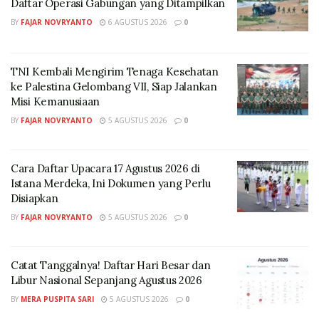
Daftar Operasi Gabungan yang Ditampilkan
emiten dengan prospek pertumbuhan menjanjikan,
BY
FAJAR NOVRYANTO
6 AGUSTUS 2026
0
sekaligus memberikan keyakinan lebih bagi investor
untuk berinvestasi di saham PGN,” ujar Fajriyah.
TNI Kembali Mengirim Tenaga Kesehatan
Sepanjang Semester I 2025, PGN mencatat pendapatan
ke Palestina Gelombang VII, Siap Jalankan
konsolidasi sebesar USD 1.938 juta, laba bersih sebesar
Misi Kemanusiaan
USD 144 juta, dan EBITDA sebesar USD 463 juta. Lebih
BY
FAJAR NOVRYANTO
5 AGUSTUS 2026
0
dari 820 ribu pelanggan di seluruh Indonesia telah
terlayani secara optimal, meliputi pelanggan rumah
Cara Daftar Upacara 17 Agustus 2026 di
tangga, pelanggan kecil, serta pelanggan komersial
Istana Merdeka, Ini Dokumen yang Perlu
dan industri.
Disiapkan
BY
FAJAR NOVRYANTO
5 AGUSTUS 2026
0
Catat Tanggalnya! Daftar Hari Besar dan
Libur Nasional Sepanjang Agustus 2026
BY
MERA PUSPITA SARI
5 AGUSTUS 2026
0