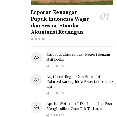
hujan.
“Kalau ada demplot, biasanya dilaksanakan pada musim
Laporan Keuangan
Pupuk Indonesia Wajar
kemarau. Tapi demplot NPK Nitrat kemarin di Brebes
dan Sesuai Standar
dilakukan pada saat musim hujan. Ini tantangan luar
Akuntansi Keuangan
biasa, alhamdulilah panen. Petani yang pakai pupuk
lain panennya kurang bagus, sementara teman-teman
0 SHARES
yang pakai NPK Nitrat, Alhamdulillah panen berhasil,”
ungkapnya.
Cara Jadi Clipper Luar Negeri dengan
Gaji Dollar
Tags:
Asosiasi Bawang Merah di Indonesia (ABMI)
0 SHARES
PT Pupuk Indonesia (Persero)
Pupuk NPK Nitrat
Lagi Tren! Begini Cara Bikin Foto
Polaroid Bareng Idola Beserta Prompt-
nya
0 SHARES
Apa Itu Wefluence? Disebut-sebut Bisa
Menghasilkan Cuan Tak Terbatas
0 SHARES