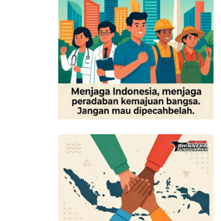
Sasaran pupuk ini adalah tanaman hortikultura,
khususnya bawang dan cabai, dengan memposisikan
NPK Nitrat sebagai pupuk nitrat formula lengkap.
(Foto: dok. PT Pupuk Indonesia (persero)
Sementara itu, temu tani ini dihadiri oleh sekitar 250
petani hortikultura dari berbagai daerah, termasuk
Karawang, Purwakarta, Subang, hingga Brebes dan
Jawa Timur. Ini menandai langkah maju dalam