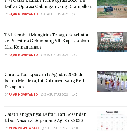
TNI Gelar Latihan Terintegrasi 2026, Ini
Daftar Operasi Gabungan yang Ditampilkan
Rahmad mengungkapkan, formula baru NPK Nitrat
produksi Pupuk Kujang ini menjadi produk pupuk
BY
FAJAR NOVRYANTO
6 AGUSTUS 2026
0
berbasis nitrat pertama yang diproduksi di dalam
negeri. Selama ini pupuk berbasis nitrat yang dipakai
TNI Kembali Mengirim Tenaga Kesehatan
petani hortikultura semuanya diperoleh dari impor
ke Palestina Gelombang VII, Siap Jalankan
dengan total sekitar 350 ribu ton dalam setahun secara
Misi Kemanusiaan
nasional.
BY
FAJAR NOVRYANTO
5 AGUSTUS 2026
0
“Ketahanan pangan bukan hasilnya saja yang naik, tapi
juga inputnya. Bayangkan jika outputnya naik tapi
Cara Daftar Upacara 17 Agustus 2026 di
semua inputnya impor, ketahanan pangan pun kurang
Istana Merdeka, Ini Dokumen yang Perlu
Disiapkan
kuat. Inovasi ini bukti nyata keinginan kita untuk
BY
FAJAR NOVRYANTO
5 AGUSTUS 2026
0
berkontribusi secara aktif, dan terus memastikan
posisi kita sebagai penopang ketahanan pangan
nasional,” tandasnya.
Catat Tanggalnya! Daftar Hari Besar dan
Libur Nasional Sepanjang Agustus 2026
Di tempat yang sama, Direktur Utama PT Pupuk
BY
MERA PUSPITA SARI
5 AGUSTUS 2026
0
Kujang, Maryono menjelaskan bahwa, pengaplikasian