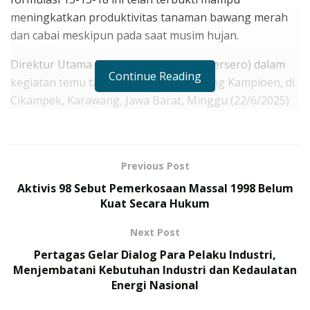
meningkatkan produktivitas tanaman bawang merah
dan cabai meskipun pada saat musim hujan.
Direktur Utama PT Pupuk Indonesia (Persero) dalam
Continue Reading
kegiatan temu tani di Kebun Riset Kujang Kampioen, di
Cikampek, Karawang, Jawa Barat, Minggu (22/6/2025)
sore menyampaikan bahwa Pupuk Indonesia Grup
akan terus berinovasi untuk mendukung peningkatan
produktivitas petani. Karena kunci peningkatan
Previous Post
kesejahteraan petani tidak lepas dari peningkatan
Aktivis 98 Sebut Pemerkosaan Massal 1998 Belum
produktivitas.
Kuat Secara Hukum
RELATED POSTS
Next Post
175 Prajurit TNI Rampungkan Misi Perdamaian PBB di
Pertagas Gelar Dialog Para Pelaku Industri,
Kongo, Terima Satyalancana Santi Dharma
Menjembatani Kebutuhan Industri dan Kedaulatan
Energi Nasional
TNI Gelar Latihan Terintegrasi 2026, Ini Daftar
Operasi Gabungan yang Ditampilkan