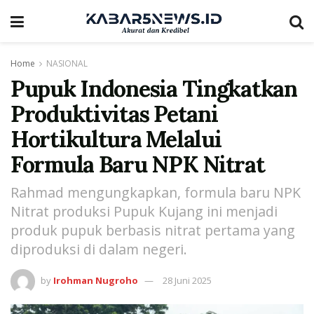
Home
NASIONAL
Pupuk Indonesia Tingkatkan
Produktivitas Petani
Hortikultura Melalui
Formula Baru NPK Nitrat
Rahmad mengungkapkan, formula baru NPK
Nitrat produksi Pupuk Kujang ini menjadi
produk pupuk berbasis nitrat pertama yang
diproduksi di dalam negeri.
by
Irohman Nugroho
28 Juni 2025