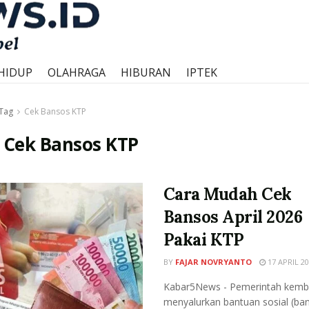
HIDUP
OLAHRAGA
HIBURAN
IPTEK
Tag
Cek Bansos KTP
:
Cek Bansos KTP
Cara Mudah Cek
Bansos April 2026
Pakai KTP
BY
FAJAR NOVRYANTO
17 APRIL 20
Kabar5News - Pemerintah kemba
menyalurkan bantuan sosial (ba