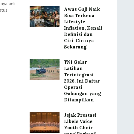
aya beli
Awas Gaji Naik
atus
Bisa Terkena
Lifestyle
Inflation, Kenali
Definisi dan
Ciri-Cirinya
Sekarang
TNI Gelar
Latihan
Terintegrasi
2026, Ini Daftar
Operasi
Gabungan yang
Ditampilkan
Jejak Prestasi
Libels Voice
Youth Choir
yang Berhasil