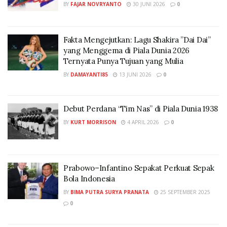
BY
FAJAR NOVRYANTO
30 JUNI 2026
0
Fakta Mengejutkan: Lagu Shakira ”Dai Dai”
yang Menggema di Piala Dunia 2026
Ternyata Punya Tujuan yang Mulia
BY
DAMAYANTI85
13 JUNI 2026
0
Debut Perdana “Tim Nas” di Piala Dunia 1938
BY
KURT MORRISON
4 APRIL 2026
0
Prabowo–Infantino Sepakat Perkuat Sepak
Bola Indonesia
BY
BIMA PUTRA SURYA PRANATA
25 SEPTEMBER 2025
0