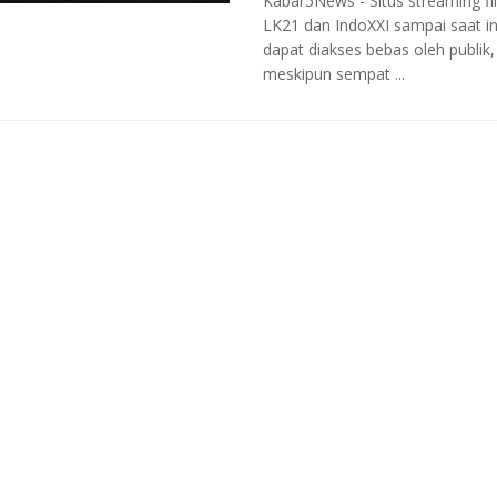
Kabar5News - Situs streaming fil
LK21 dan IndoXXI sampai saat in
dapat diakses bebas oleh publik,
meskipun sempat ...