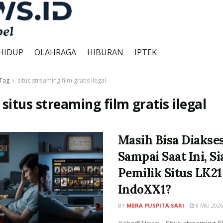
HIDUP
OLAHRAGA
HIBURAN
IPTEK
Tag
situs streaming film gratis ilegal
:
situs streaming film gratis ilegal
Masih Bisa Diakse
Sampai Saat Ini, S
Pemilik Situs LK21
IndoXX1?
BY
MERA PUSPITA SARI
8 MEI 2026