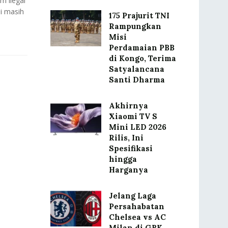
m ilegal
i masih
175 Prajurit TNI
Rampungkan
Misi
Perdamaian PBB
di Kongo, Terima
Satyalancana
Santi Dharma
Akhirnya
Xiaomi TV S
Mini LED 2026
Rilis, Ini
Spesifikasi
hingga
Harganya
Jelang Laga
Persahabatan
Chelsea vs AC
Milan di GBK